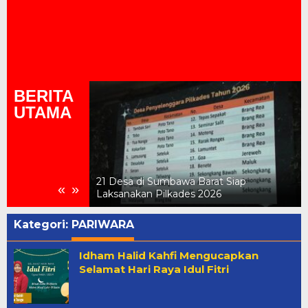
BERITA
UTAMA
perda APBD-P
njadi Rp2,29
21 Desa di Sumbawa Barat Siap
«
»
Laksanakan Pilkades 2026
Kategori:
PARIWARA
Idham Halid Kahfi Mengucapkan
Selamat Hari Raya Idul Fitri