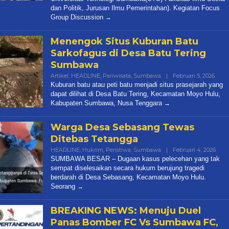
dan Politik, Jurusan Ilmu Pemerintahan). Kegiatan Focus
Group Discussion
Menengok Situs Kuburan Batu
Sarkofagus di Desa Batu Tering
Sumbawa
Oleh
Artikel
,
HEADLINE
,
Pariwisata
,
Sumbawa
|
Februari 5, 2026
Redak
Kuburan batu atau peti batu menjadi situs prasejarah yang
dapat dilihat di Desa Batu Tering, Kecamatan Moyo Hulu,
Kabupaten Sumbawa, Nusa Tenggara
Warga Desa Sebasang Tewas
Ditebas Tetangga
Oleh
HEADLINE
,
Hukrim
,
Peristiwa
,
Sumbawa
|
Februari 4, 2026
Reda
SUMBAWA BESAR – Dugaan kasus pelecehan yang tak
sempat diselesaikan secara hukum berujung tragedi
berdarah di Desa Sebasang, Kecamatan Moyo Hulu.
Seorang
BREAKING NEWS: Menuju Duel
Panas Bomber FC Vs Sumbawa FC,