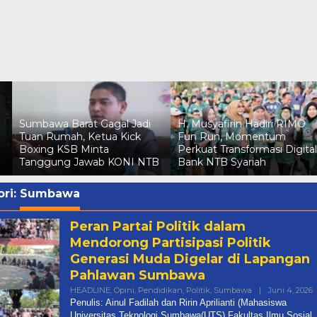
Sumbawa Barat Gagal Jadi
H. Musyafirin Hadiri RIMO
Tuan Rumah, Ketua Kick
Fun Run, Momentum
Boxing KSB Minta
Perkuat Transformasi Digital
Tanggung Jawab KONI NTB
Bank NTB Syariah
ri:
Sumbawa
Peran Partai Politik dalam
Mendorong Partisipasi Politik
Generasi Muda Digelar di Lapangan
Pahlawan Sumbawa
O
HEADLINE
,
Opini
,
Pendidikan
,
Politik
,
Sumbawa
|
Juni 4, 2026
R
Penulis: Ainul Fadilah dan Ririn Aprilianti (Mahasiswa
Universitas Teknologi Sumbawa(UTS) Fakultas Ilmu Sosial