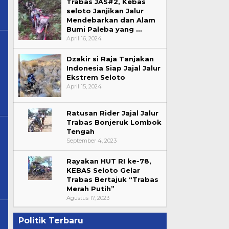
Trabas JAS#2, Kebas
seloto Janjikan Jalur
Mendebarkan dan Alam
Bumi Paleba yang …
April 16, 2024
Dzakir si Raja Tanjakan
Indonesia Siap Jajal Jalur
Ekstrem Seloto
si
April 15, 2024
Ratusan Rider Jajal Jalur
Trabas Bonjeruk Lombok
Tengah
September 4, 2023
ksi
Rayakan HUT RI ke-78,
KEBAS Seloto Gelar
Trabas Bertajuk “Trabas
Merah Putih”
Agustus 17, 2023
Politik Terbaru