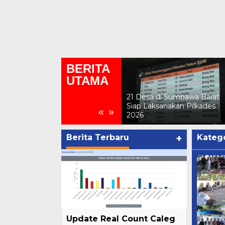
BERITA
UTAMA
DPRD KSB Setujui Raperda
21 Desa di Sumbawa Barat
APBD-P 2026, Anggaran
Siap Laksanakan Pilkades
«
»
Naik Menjadi Rp2,29 Triliun
2026
Berita Terbaru
+
Katego
Update Real Count Caleg