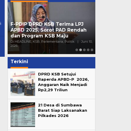
i
F-PDIP DPRD KSB Terima LPJ
Peran Partai 
APBD 2025, Sorot PAD Rendah
Mendorong Pa
dan Program KSB Maju
Generasi Mu
16,
Di HEADLINE, KSB, Parlementaria, Politik
|
Juni 10,
Di HEADLINE, Opini, 
2026
Sumbawa
|
Juni 4
Terkini
DPRD KSB Setujui
Raperda APBD-P 2026,
Anggaran Naik Menjadi
Rp2,29 Triliun
21 Desa di Sumbawa
Barat Siap Laksanakan
Pilkades 2026