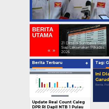
BERITA
UTAMA
DPRD KSB Setujui Raperda
21 Desa di Sumbawa Barat
APBD-P 2026, Anggaran
Siap Laksanakan Pilkades
«
»
Naik Menjadi Rp2,29 Triliun
2026
Berita Terbaru
+
Tag:
G
Ini D
Garud
Berita
,
Pol
Update Real Count Caleg
DPR RI Dapil NTB 1 Pulau