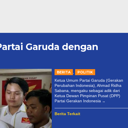
Partai Garuda dengan
,
BERITA
POLITIK
Ketua Umum Partai Garuda (Gerakan
Perubahan Indonesia), Ahmad Ridha
Sabana, mengaku sebagai adik dari
Ketua Dewan Pimpinan Pusat (DPP)
Partai Gerakan Indonesia
Berita Terkait