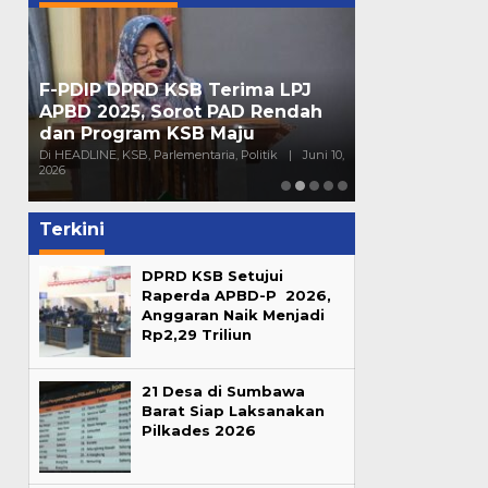
F-PDIP DPRD KSB Terima LPJ
Peran Partai 
APBD 2025, Sorot PAD Rendah
Mendorong Pa
dan Program KSB Maju
Generasi Mu
16,
Di HEADLINE, KSB, Parlementaria, Politik
|
Juni 10,
Di HEADLINE, Opini, 
2026
Sumbawa
|
Juni 4
Terkini
DPRD KSB Setujui
Raperda APBD-P 2026,
Anggaran Naik Menjadi
Rp2,29 Triliun
21 Desa di Sumbawa
Barat Siap Laksanakan
Pilkades 2026