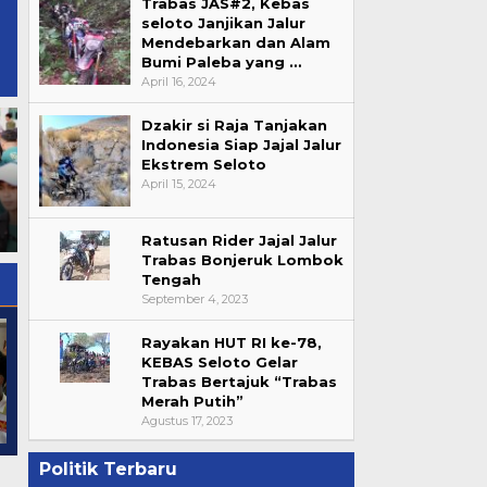
Trabas JAS#2, Kebas
seloto Janjikan Jalur
Mendebarkan dan Alam
Bumi Paleba yang …
April 16, 2024
Dzakir si Raja Tanjakan
Indonesia Siap Jajal Jalur
Ekstrem Seloto
April 15, 2024
Rotasi Polri, AKBP Rendy
DPRD KSB Setujui Raperda
Andy Julikhlas Ditunjuk Jadi
APBD-P 2026, Anggaran
Kapolres Sumbawa Barat
Naik Menjadi Rp2,29 Triliun
Ratusan Rider Jajal Jalur
Trabas Bonjeruk Lombok
Tengah
September 4, 2023
Rayakan HUT RI ke-78,
KEBAS Seloto Gelar
Trabas Bertajuk “Trabas
Merah Putih”
Agustus 17, 2023
Politik Terbaru