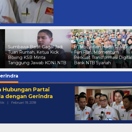
Sumbawa Barat Gagal Jadi
H. Musyafirin Hadiri RIMO
Tuan Rumah, Ketua Kick
Fun Run, Momentum
Boxing KSB Minta
Perkuat Transformasi Digital
Tanggung Jawab KONI NTB
Bank NTB Syariah
erindra
ia Hubungan Partai
a dengan Gerindra
Oleh
itik
|
Februari 19, 2018
Redaksi