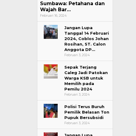
Sumbawa: Petahana dan
Wajah Bar…
Februari 16, 2024
Jangan Lupa
Peringatan Ha
Tanggal 14 Februari
Nurjannah S
2024, Coblos Johan
Sarat Makna
Rosihan, ST. Calon
Di HEADLINE, KSB, Po
Anggota DP…
Februari 3, 2024
Sepak Terjang
Caleg Jadi Patokan
Warga KSB untuk
Memilih pada
Pemilu 2024
Februari 3, 2024
Polisi Terus Buruh
Pemilik Belasan Ton
Pupuk Bersubsidi
Februari 3, 2024
Jangan Lupa