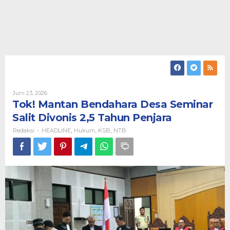
Oleh
Juni 23, 2026
Redaksi
Tok! Mantan Bendahara Desa Seminar
Salit Divonis 2,5 Tahun Penjara
Redaksi
HEADLINE
Hukum
KSB
NTB
-
,
,
,