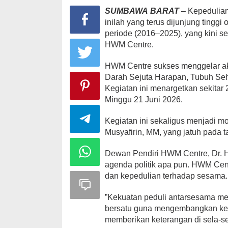
SUMBAWA
BARAT
– Kepedulian
inilah yang terus dijunjung tingg
periode (2016–2025), yang kini s
HWM Centre.
Peringatan Ha
Nurjannah S
HWM Centre sukses menggelar aks
Sarat Makna
Darah Sejuta Harapan, Tubuh Seha
Di HEADLINE, KSB, Po
Kegiatan ini menargetkan sekitar
Minggu 21 Juni 2026.
Kegiatan ini sekaligus menjadi m
Musyafirin, MM, yang jatuh pada t
Dewan Pendiri HWM Centre, Dr. H
agenda politik apa pun. HWM Cen
dan kepedulian terhadap sesama.
​”Kekuatan peduli antarsesama me
bersatu guna mengembangkan kebai
memberikan keterangan di sela-se