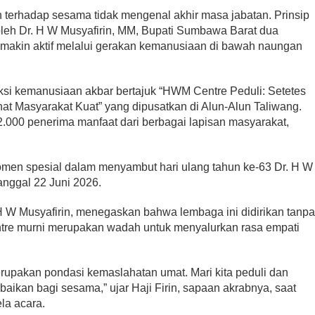
 terhadap sesama tidak mengenal akhir masa jabatan. Prinsip
i oleh Dr. H W Musyafirin, MM, Bupati Sumbawa Barat dua
emakin aktif melalui gerakan kemanusiaan di bawah naungan
Legislator PDIP KSB
ri Kartini,
Mengucapkan Selamat Tahun
ampaikan Pesan
Baru Islam 1 Muharram 1448 H
i kemanusiaan akbar bertajuk “HWM Centre Peduli: Setetes
Di HEADLINE, Iklan, KSB, Politik, SOSOK
|
Juni 
t Masyarakat Kuat” yang dipusatkan di Alun-Alun Taliwang.
litik, SOSOK
|
April 21, 2026
2026
 2.000 penerima manfaat dari berbagai lapisan masyarakat,
omen spesial dalam menyambut hari ulang tahun ke-63 Dr. H W
anggal 22 Juni 2026.
 W Musyafirin, menegaskan bahwa lembaga ini didirikan tanp
tre murni merupakan wadah untuk menyalurkan rasa empati
rupakan pondasi kemaslahatan umat. Mari kita peduli dan
kan bagi sesama,” ujar Haji Firin, sapaan akrabnya, saat
la acara.