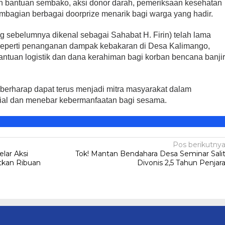
 bantuan sembako, aksi donor darah, pemeriksaan kesehatan
pembagian berbagai doorprize menarik bagi warga yang hadir.
g sebelumnya dikenal sebagai Sahabat H. Firin) telah lama
, seperti penanganan dampak kebakaran di Desa Kalimango,
antuan logistik dan dana kerahiman bagi korban bencana banji
 berharap dapat terus menjadi mitra masyarakat dalam
ial dan menebar kebermanfaatan bagi sesama.
Pos berikutny
lar Aksi
Tok! Mantan Bendahara Desa Seminar Sali
tkan Ribuan
Divonis 2,5 Tahun Penjar