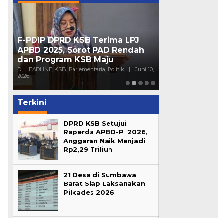
F-PDIP DPRD KSB Terima LPJ
Peran Partai 
APBD 2025, Sorot PAD Rendah
Mendorong Pa
dan Program KSB Maju
Generasi Mu
16,
Di HEADLINE, KSB, Parlementaria, Politik
|
Juni 10,
Di HEADLINE, Opini, 
2026
Sumbawa
|
Juni 4
Terkini
DPRD KSB Setujui
Raperda APBD-P 2026,
Anggaran Naik Menjadi
a
Rp2,29 Triliun
21 Desa di Sumbawa
Barat Siap Laksanakan
Pilkades 2026