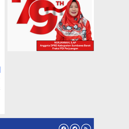
r
a
t
a