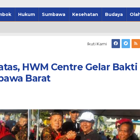
mbok
Hukum
Sumbawa
Kesehatan
Budaya
Olah
Ikuti Kami
tas, HWM Centre Gelar Bakti
mbawa Barat