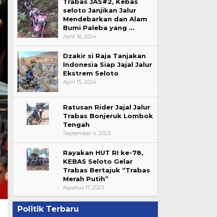
Trabas JAS#2, Kebas
seloto Janjikan Jalur
Mendebarkan dan Alam
Bumi Paleba yang …
April 16, 2024
Dzakir si Raja Tanjakan
Indonesia Siap Jajal Jalur
Ekstrem Seloto
April 15, 2024
Ratusan Rider Jajal Jalur
Trabas Bonjeruk Lombok
Tengah
September 4, 2023
Rayakan HUT RI ke-78,
KEBAS Seloto Gelar
Trabas Bertajuk “Trabas
Merah Putih”
Agustus 17, 2023
Politik Terbaru