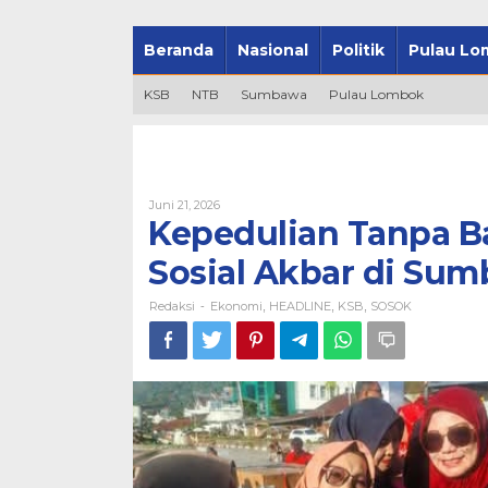
Beranda
Nasional
Politik
Pulau Lo
KSB
NTB
Sumbawa
Pulau Lombok
Oleh
Juni 21, 2026
Redaksi
Kepedulian Tanpa Ba
Sosial Akbar di Su
Redaksi
Ekonomi
HEADLINE
KSB
SOSOK
-
,
,
,