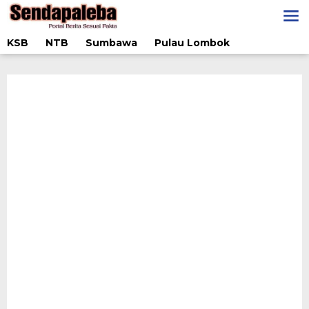
Lewati
ke
konten
KSB
NTB
Sumbawa
Pulau Lombok