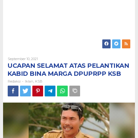
Oleh
September 10, 2021
Redaksi
UCAPAN SELAMAT ATAS PELANTIKAN
KABID BINA MARGA DPUPRPP KSB
Redaksi
Iklan
KSB
-
,