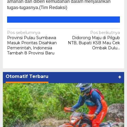
amanah dan diberi kemudahan dalam menjalankan
tugas-tugasnya.(Tim Redaksi)
Navigasi
Pos sebelumnya
Pos berikutnya
Provinsi Pulau Sumbawa
Didorong Maju di Pilgub
pos
Masuk Prioritas Disahkan
NTB, Bupati KSB Mau Cek
Pemerintah, Indonesia
Ombak Dulu…
Tambah 8 Provinsi Baru
Otomatif Terbaru
+