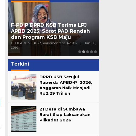
F-PDIP DPRD KSB Terima LPJ
Peran Partai 
APBD 2025, Sorot PAD Rendah
Mendorong Pa
dan Program KSB Maju
Generasi Mu
16,
Di HEADLINE, KSB, Parlementaria, Politik
|
Juni 10,
Di HEADLINE, Opini, 
2026
Sumbawa
|
Juni 4
Terkini
DPRD KSB Setujui
Raperda APBD-P 2026,
Anggaran Naik Menjadi
Rp2,29 Triliun
21 Desa di Sumbawa
Barat Siap Laksanakan
a
Pilkades 2026
i
f