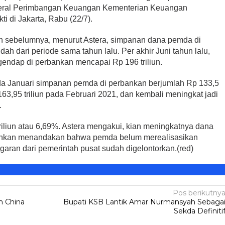
Jenderal Perimbangan Keuangan Kementerian Keuangan
i di Jakarta, Rabu (22/7).
n sebelumnya, menurut Astera, simpanan dana pemda di
Legislator PDIP KSB
ri Kartini,
Mengucapkan Selamat Tahun
ah dari periode sama tahun lalu. Per akhir Juni tahun lalu,
ampaikan Pesan
Baru Islam 1 Muharram 1448 H
ndap di perbankan mencapai Rp 196 triliun.
Di HEADLINE, Iklan, KSB, Politik, SOSOK
|
Juni 
litik, SOSOK
|
April 21, 2026
2026
da Januari simpanan pemda di perbankan berjumlah Rp 133,5
 163,95 triliun pada Februari 2021, dan kembali meningkat jadi
.
 triliun atau 6,69%. Astera mengakui, kian meningkatnya dana
nkan menandakan bahwa pemda belum merealisasikan
garan dari pemerintah pusat sudah digelontorkan.(red)
Pos berikutny
n China
Bupati KSB Lantik Amar Nurmansyah Sebaga
Sekda Definiti