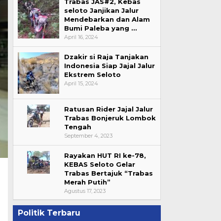
Trabas JAS#2, Kebas
seloto Janjikan Jalur
Mendebarkan dan Alam
Bumi Paleba yang …
April 16, 2024
Dzakir si Raja Tanjakan
Indonesia Siap Jajal Jalur
Ekstrem Seloto
April 15, 2024
Ratusan Rider Jajal Jalur
Trabas Bonjeruk Lombok
Tengah
September 4, 2023
Rayakan HUT RI ke-78,
KEBAS Seloto Gelar
Trabas Bertajuk “Trabas
Merah Putih”
Agustus 17, 2023
Politik Terbaru