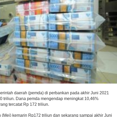
intah daerah (pemda) di perbankan pada akhir Juni 2021
90 triliun. Dana pemda mengendap meningkat 10,46%
g tercatat Rp 172 triliun.
an (Mei) kemarin Rp172 triliun dan sekarang sampai akhir Juni