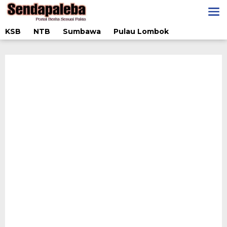
Lewati
ke
konten
KSB
NTB
Sumbawa
Pulau Lombok