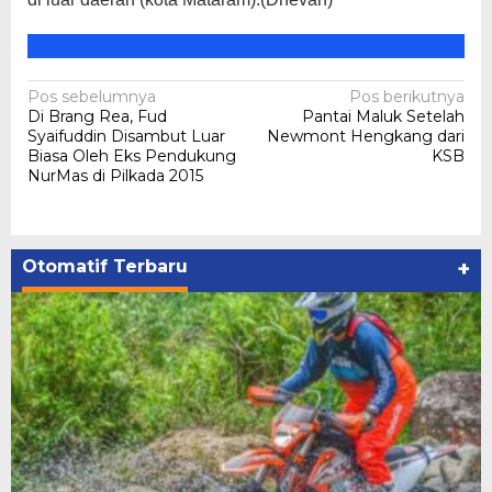
Navigasi
Pos sebelumnya
Pos berikutnya
Di Brang Rea, Fud
Pantai Maluk Setelah
pos
Syaifuddin Disambut Luar
Newmont Hengkang dari
Biasa Oleh Eks Pendukung
KSB
NurMas di Pilkada 2015
Otomatif Terbaru
+