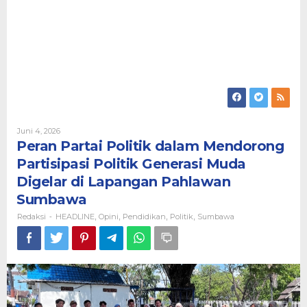
Oleh
Juni 4, 2026
Redaksi
Peran Partai Politik dalam Mendorong
Partisipasi Politik Generasi Muda
Digelar di Lapangan Pahlawan
Sumbawa
Redaksi
HEADLINE
Opini
Pendidikan
Politik
Sumbawa
-
,
,
,
,