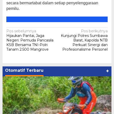
secara bermartabat dalam setiap penyelenggaraan
pemilu.
Navigasi
Pos sebelumnya
Pos berikutnya
Hijaukan Pantai, Jaga
Kunjungi Polres Sumbawa
pos
Negeri: Pemuda Pancasila
Barat, Kapolda NTB
KSB Bersama TNI-Polri
Perkuat Sinergi dan
Tanam 2.500 Mangrove
Profesionalisme Personel
Otomatif Terbaru
+