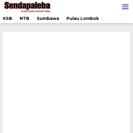
Lewati
ke
konten
KSB
NTB
Sumbawa
Pulau Lombok