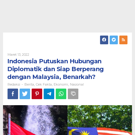
Oleh
Maret 13, 2022
Redaksi
Indonesia Putuskan Hubungan
Diplomatik dan Siap Berperang
dengan Malaysia, Benarkah?
Redaksi
Berita
Cek Fakta
Ekonomi
Nasional
-
,
,
,