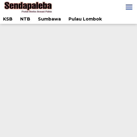
Lewati
ke
konten
KSB
NTB
Sumbawa
Pulau Lombok