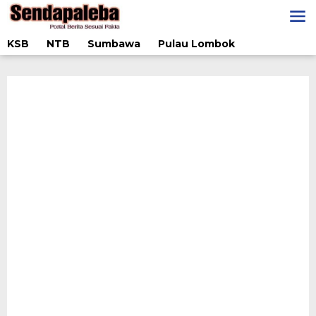
Lewati
ke
konten
KSB
NTB
Sumbawa
Pulau Lombok