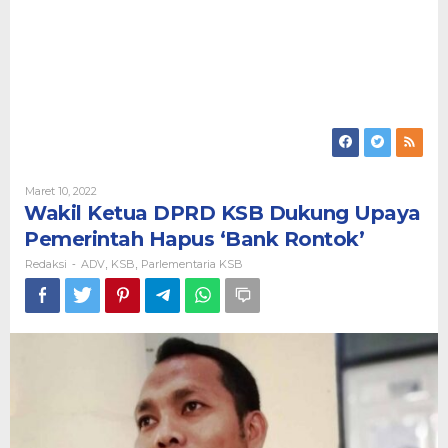
Oleh
Maret 10, 2022
Redaksi
Wakil Ketua DPRD KSB Dukung Upaya
Pemerintah Hapus ‘Bank Rontok’
Redaksi
ADV
KSB
Parlementaria KSB
-
,
,