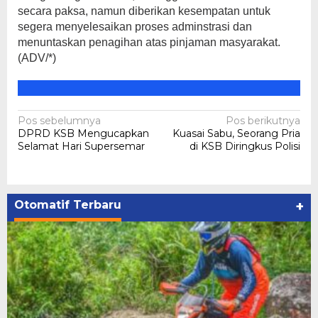
secara paksa, namun diberikan kesempatan untuk
segera menyelesaikan proses adminstrasi dan
menuntaskan penagihan atas pinjaman masyarakat.
(ADV/*)
Navigasi
Pos sebelumnya
Pos berikutnya
DPRD KSB Mengucapkan
Kuasai Sabu, Seorang Pria
pos
Selamat Hari Supersemar
di KSB Diringkus Polisi
Otomatif Terbaru
+