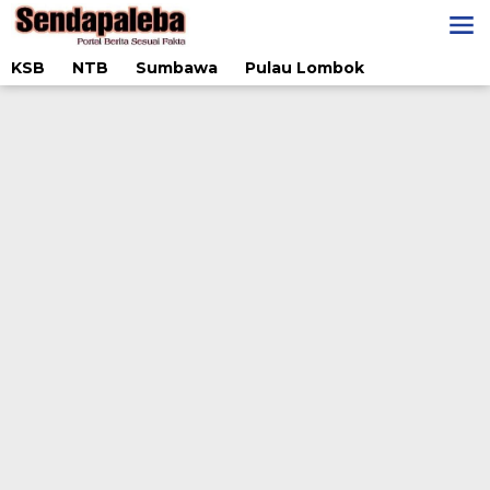
Lewati
ke
konten
KSB
NTB
Sumbawa
Pulau Lombok