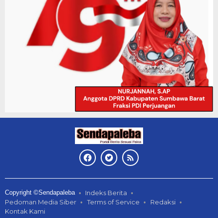
Copyright ©Sendapaleba
Indeks Berita
Pedoman Media Siber
Terms of Service
Redaksi
Kontak Kami