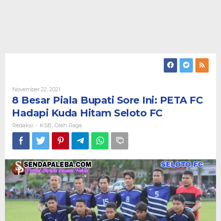
Oleh
November 22, 2021
Redaksi
8 Besar Piala Bupati Sore Ini: PETA FC
Hadapi Kuda Hitam Seloto FC
Redaksi
KSB
Olah Raga
-
,