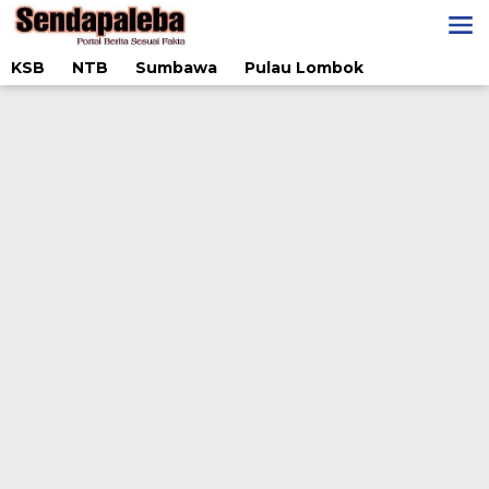
Lewati
ke
konten
KSB
NTB
Sumbawa
Pulau Lombok