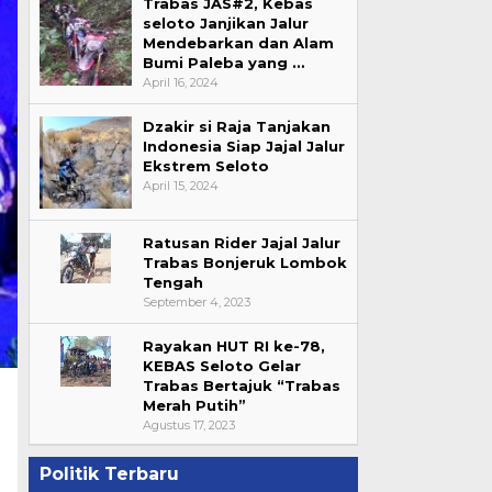
Trabas JAS#2, Kebas
seloto Janjikan Jalur
Mendebarkan dan Alam
Bumi Paleba yang …
April 16, 2024
Dzakir si Raja Tanjakan
Indonesia Siap Jajal Jalur
Ekstrem Seloto
April 15, 2024
Ratusan Rider Jajal Jalur
Trabas Bonjeruk Lombok
Tengah
September 4, 2023
Rayakan HUT RI ke-78,
KEBAS Seloto Gelar
Trabas Bertajuk “Trabas
Merah Putih”
Agustus 17, 2023
Politik Terbaru