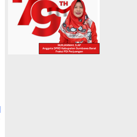
a
a
?