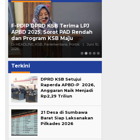
a
F-PDIP DPRD KSB Terima LPJ
Peran Partai 
APBD 2025, Sorot PAD Rendah
Mendorong Pa
dan Program KSB Maju
Generasi Mu
16,
Di HEADLINE, KSB, Parlementaria, Politik
|
Juni 10,
Di HEADLINE, Opini, 
2026
Sumbawa
|
Juni 4
Terkini
DPRD KSB Setujui
Raperda APBD-P 2026,
Anggaran Naik Menjadi
Rp2,29 Triliun
21 Desa di Sumbawa
Barat Siap Laksanakan
Pilkades 2026