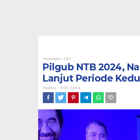
Oleh
November 1, 2021
Redaksi
Pilgub NTB 2024, N
Lanjut Periode Ked
Redaksi
NTB
Politik
-
,