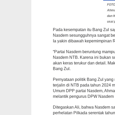
FOTO
Ahma
dan K
usai 
Pada kesempatan itu Bang Zul sa
Nasdem sesungguhnya sangat be
Ia yakin dibawah kepemimpinan 
“Partai Nasdem beruntung mampu m
Nasdem NTB. Karena ini bukan s
akan keras terukur dan detail. Ma
Bang Zul.
Pernyataan politik Bang Zul yan
terjalin di NTB pada tahun 2024
Umum DPP partai Nasdem, Ahmad
melantik pengurus DPW Nasdem
Ditegaskan Ali, bahwa Nasdem sa
perhelatan Pilkada serentak tahun