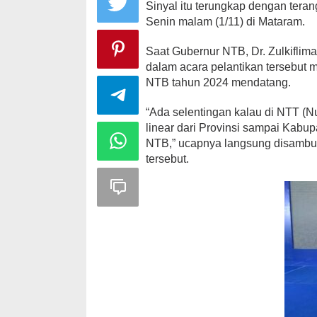
Sinyal itu terungkap dengan ter
Senin malam (1/11) di Mataram.
Saat Gubernur NTB, Dr. Zulkifli
dalam acara pelantikan tersebut 
Peringatan Ha
Nurjannah S
NTB tahun 2024 mendatang.
Sarat Makna
Di HEADLINE, KSB, Po
“Ada selentingan kalau di NTT (
linear dari Provinsi sampai Kabupa
NTB,” ucapnya langsung disambut
tersebut.