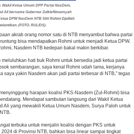
. Wakil Ketua Umum DPP Partai NasDem,
d Ali bersama Gubernur Zulkieflimansyah
etua DPW NasDem NTB Sitti Rohmi Djalilah
pelantikan. (FOTO. RUL/DS).
paan akrab orang nomor satu di NTB menyambut bahwa partai
runtung bisa mendapatkan Rohmi untuk menjadi Ketua DPW.
Rohmi, Nasdem NTB kedepan bakal makin berkibar.
eluluhkan hati buk Rohmi untuk bersedia jadi ketua partai
osok sembarangan, saya kenal Rohmi udah lama, kerjanya
ka saya yakin Nasdem akan jadi partai terbesar di NTB,” tegas
g menyinggung harapan koalisi PKS-Nasdem (Zul-Rohmi) bisa
 mendatang. Mendapat sambutan langsung dari Wakil Ketua
 Ali yang mewakili Ketua Umum Nasdem, Surya Paloh untuk
 NTB.
ngat terbuka untuk menjalin koalisi dengan PKS untuk
 2024 di Provinsi NTB, bahkan bisa linear sampai tingkat