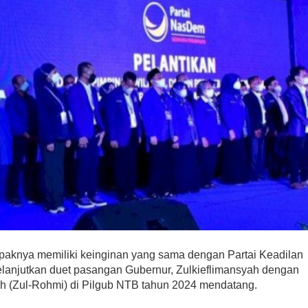
aknya memiliki keinginan yang sama dengan Partai Keadilan
elanjutkan duet pasangan Gubernur, Zulkieflimansyah dengan
lah (Zul-Rohmi) di Pilgub NTB tahun 2024 mendatang.