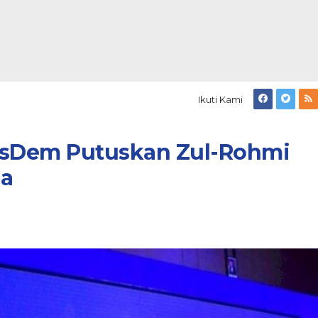
Ikuti Kami
asDem Putuskan Zul-Rohmi
ua