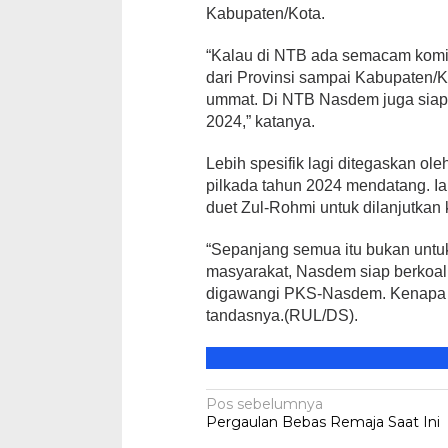
Kabupaten/Kota.
“Kalau di NTB ada semacam komi
dari Provinsi sampai Kabupaten/Ko
ummat. Di NTB Nasdem juga siap
2024,” katanya.
Lebih spesifik lagi ditegaskan ol
pilkada tahun 2024 mendatang. 
duet Zul-Rohmi untuk dilanjutkan 
“Sepanjang semua itu bukan untu
masyarakat, Nasdem siap berkoa
digawangi PKS-Nasdem. Kenapa tid
tandasnya.(RUL/DS).
Navigasi
Pos sebelumnya
Pergaulan Bebas Remaja Saat Ini
pos