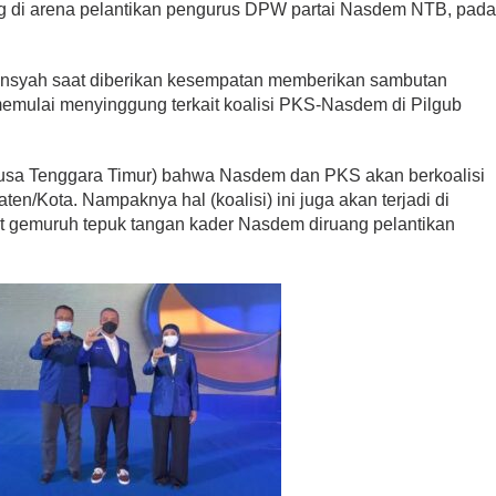
ang di arena pelantikan pengurus DPW partai Nasdem NTB, pad
mansyah saat diberikan kesempatan memberikan sambutan
Legislator PDIP KSB
memulai menyinggung terkait koalisi PKS-Nasdem di Pilgub
ri Kartini,
Mengucapkan Selamat Tahun
ampaikan Pesan
Baru Islam 1 Muharram 1448 H
Di HEADLINE, Iklan, KSB, Politik, SOSOK
|
Juni 
litik, SOSOK
|
April 21, 2026
2026
Nusa Tenggara Timur) bahwa Nasdem dan PKS akan berkoalisi
ten/Kota. Nampaknya hal (koalisi) ini juga akan terjadi di
 gemuruh tepuk tangan kader Nasdem diruang pelantikan