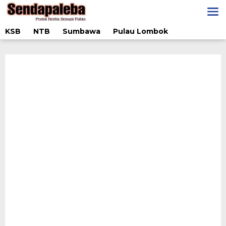
Lewati
ke
konten
KSB
NTB
Sumbawa
Pulau Lombok