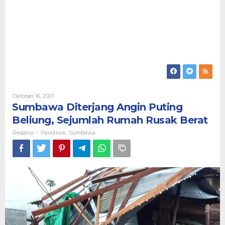
Oleh
Oktober 16, 2021
Redaksi
Sumbawa Diterjang Angin Puting
Beliung, Sejumlah Rumah Rusak Berat
Redaksi
Peristiwa
Sumbawa
-
,