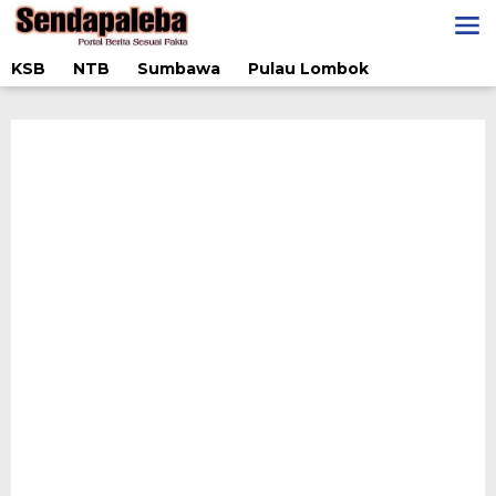
Lewati
ke
konten
KSB
NTB
Sumbawa
Pulau Lombok