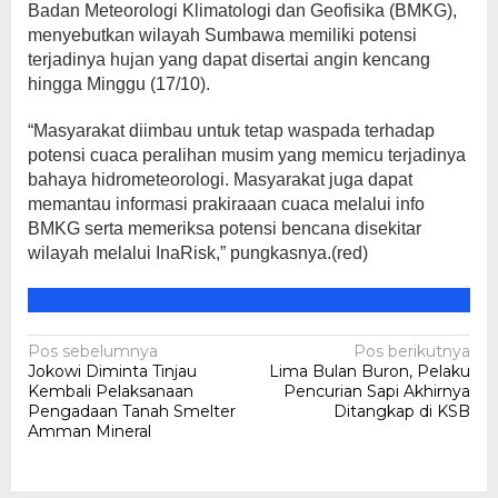
Badan Meteorologi Klimatologi dan Geofisika (BMKG),
menyebutkan wilayah Sumbawa memiliki potensi
terjadinya hujan yang dapat disertai angin kencang
hingga Minggu (17/10).
“Masyarakat diimbau untuk tetap waspada terhadap
potensi cuaca peralihan musim yang memicu terjadinya
bahaya hidrometeorologi. Masyarakat juga dapat
memantau informasi prakiraaan cuaca melalui info
BMKG serta memeriksa potensi bencana disekitar
wilayah melalui InaRisk,” pungkasnya.(red)
Navigasi
Pos sebelumnya
Pos berikutnya
Jokowi Diminta Tinjau
Lima Bulan Buron, Pelaku
pos
Kembali Pelaksanaan
Pencurian Sapi Akhirnya
Pengadaan Tanah Smelter
Ditangkap di KSB
Amman Mineral