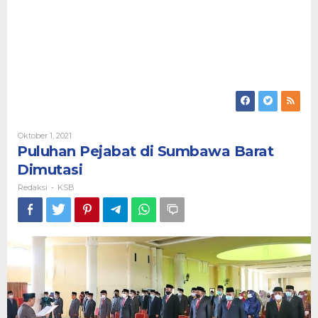
Oleh
Oktober 1, 2021
Redaksi
Puluhan Pejabat di Sumbawa Barat
Dimutasi
Redaksi
KSB
-