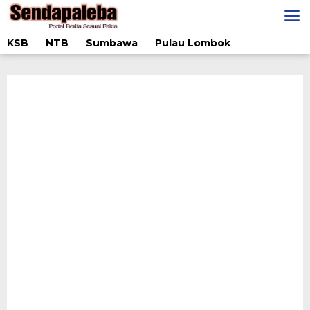
Lewati
ke
konten
KSB
NTB
Sumbawa
Pulau Lombok