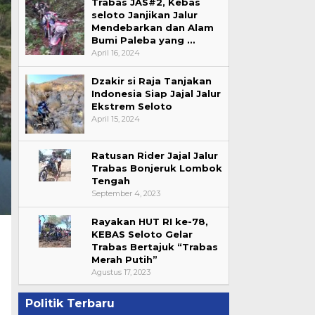
Trabas JAS#2, Kebas
seloto Janjikan Jalur
Mendebarkan dan Alam
Bumi Paleba yang …
April 16, 2024
Dzakir si Raja Tanjakan
Indonesia Siap Jajal Jalur
Ekstrem Seloto
April 15, 2024
Ratusan Rider Jajal Jalur
Trabas Bonjeruk Lombok
Tengah
September 4, 2023
Rayakan HUT RI ke-78,
KEBAS Seloto Gelar
Trabas Bertajuk “Trabas
Merah Putih”
Agustus 17, 2023
Politik Terbaru