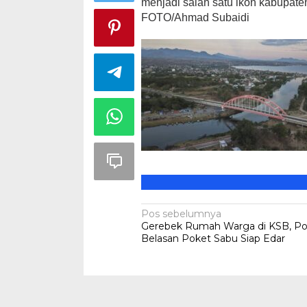
menjadi salah satu ikon kabupat
FOTO/Ahmad Subaidi
Peringatan Ha
Nurjannah S
Sarat Makna
Di HEADLINE, KSB, Po
Navigasi
Pos sebelumnya
Gerebek Rumah Warga di KSB, Poli
pos
Belasan Poket Sabu Siap Edar