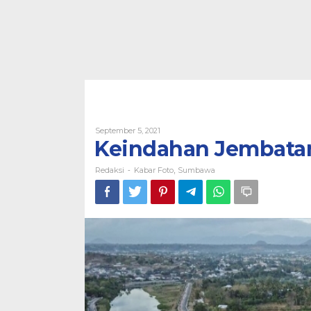
Oleh
September 5, 2021
Redaksi
Keindahan Jembata
Redaksi
Kabar Foto
Sumbawa
-
,