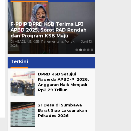
F-PDIP DPRD KSB Terima LPJ
Peran Partai 
APBD 2025, Sorot PAD Rendah
Mendorong Pa
dan Program KSB Maju
Generasi Mu
16,
Di HEADLINE, KSB, Parlementaria, Politik
|
Juni 10,
Di HEADLINE, Opini, 
2026
Sumbawa
|
Juni 4
Terkini
DPRD KSB Setujui
Raperda APBD-P 2026,
Anggaran Naik Menjadi
Rp2,29 Triliun
a
U
U
21 Desa di Sumbawa
Barat Siap Laksanakan
Pilkades 2026