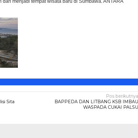
en dan menjadi tempat wisata baru di Sumbawa. ANTARA
Legislator PDIP KSB
ri Kartini,
Mengucapkan Selamat Tahun
ampaikan Pesan
Baru Islam 1 Muharram 1448 H
Di HEADLINE, Iklan, KSB, Politik, SOSOK
|
Juni 
litik, SOSOK
|
April 21, 2026
2026
Pos berikutny
si Sita
BAPPEDA DAN LITBANG KSB IMBA
WASPADA CUKAI PALS