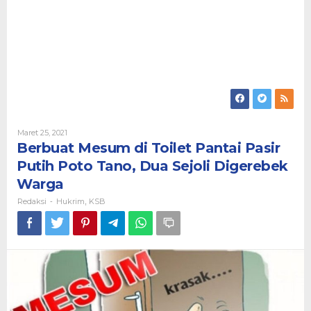
Oleh
Maret 25, 2021
Redaksi
Berbuat Mesum di Toilet Pantai Pasir
Putih Poto Tano, Dua Sejoli Digerebek
Warga
Redaksi
Hukrim
KSB
-
,