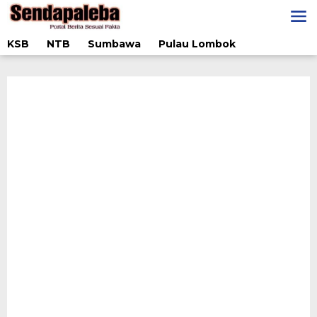
Lewati
ke
konten
KSB
NTB
Sumbawa
Pulau Lombok