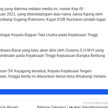
 yang diterima redaksi media ini, nomor Kep-IV-
uari 2021, yang ditandatangani atas nama Jaksa Agung oleh
mbang Sugeng Rukmono, Kajari KSB Nursiwan pindah tugas
Legislator PDIP KSB
ri Kartini,
Mengucapkan Selamat Tahun
ampaikan Pesan
Baru Islam 1 Muharram 1448 H
Di HEADLINE, Iklan, KSB, Politik, SOSOK
|
Juni 
ebagai Kepala Bagian Tata Usaha pada Kejaksaan Tinggi
litik, SOSOK
|
April 21, 2026
2026
bawa Barat yang baru akan diisi oleh Suseno,S.H.M.H yang
rdinator pada Kejaksaan Tinggi Kepulauan Bangka Belitung
legram SK Kejagung tersebut, Kepala Kejaksaan Negeri
, hingga berita ini diturunkan belum bisa dihubungi melalui
Pos berikutny
arga Binaan
Babinsa Taliwang Lakukan Pendampinga