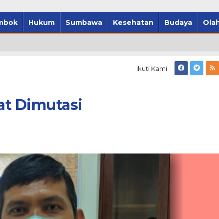
mbok
Hukum
Sumbawa
Kesehatan
Budaya
Olah
Ikuti Kami
at Dimutasi