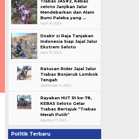
Trabas JAS#2, Kebas
seloto Janjikan Jalur
Mendebarkan dan Alam
Bumi Paleba yang …
April 16, 2024
Dzakir si Raja Tanjakan
Indonesia Siap Jajal Jalur
Ekstrem Seloto
April 15, 2024
Ratusan Rider Jajal Jalur
Trabas Bonjeruk Lombok
Tengah
September 4, 2023
Rayakan HUT RI ke-78,
KEBAS Seloto Gelar
Trabas Bertajuk “Trabas
Merah Putih”
Agustus 17, 2023
Politik Terbaru