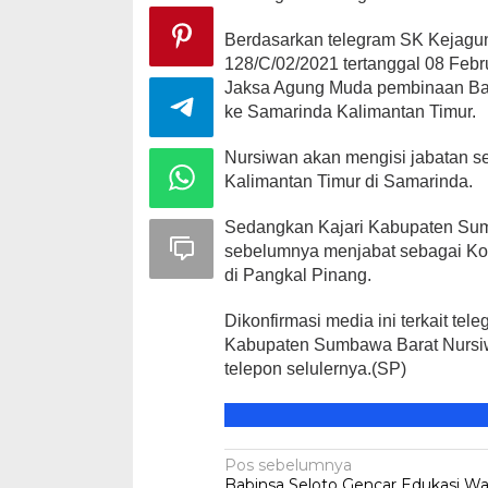
Berdasarkan telegram SK Kejagung
128/C/02/2021 tertanggal 08 Febr
Jaksa Agung Muda pembinaan Ba
Peringatan Ha
ke Samarinda Kalimantan Timur.
Nurjannah S
Sarat Makna
Nursiwan akan mengisi jabatan s
Di HEADLINE, KSB, Po
Kalimantan Timur di Samarinda.
Sedangkan Kajari Kabupaten Sum
sebelumnya menjabat sebagai Koo
di Pangkal Pinang.
Dikonfirmasi media ini terkait te
Kabupaten Sumbawa Barat Nursiwan
telepon selulernya.(SP)
Navigasi
Pos sebelumnya
Babinsa Seloto Gencar Edukasi W