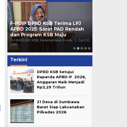
F-PDIP DPRD KSB Terima LPJ
Peran Partai 
APBD 2025, Sorot PAD Rendah
Mendorong Pa
dan Program KSB Maju
Generasi Mu
16,
Di HEADLINE, KSB, Parlementaria, Politik
|
Juni 10,
Di HEADLINE, Opini, 
2026
Sumbawa
|
Juni 4
Terkini
DPRD KSB Setujui
Raperda APBD-P 2026,
Anggaran Naik Menjadi
Rp2,29 Triliun
21 Desa di Sumbawa
Barat Siap Laksanakan
Pilkades 2026
a
n