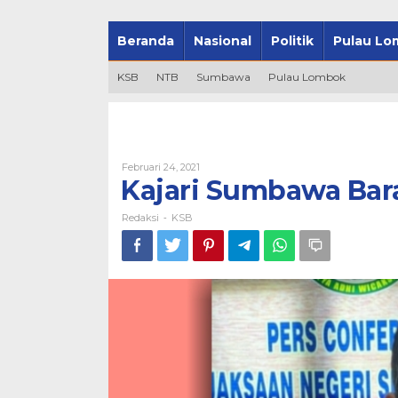
Beranda
Nasional
Politik
Pulau Lo
KSB
NTB
Sumbawa
Pulau Lombok
Oleh
Februari 24, 2021
Redaksi
Kajari Sumbawa Bar
Redaksi
KSB
-