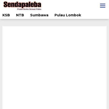
Lewati
ke
konten
KSB
NTB
Sumbawa
Pulau Lombok