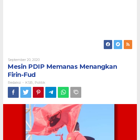
Oleh
September 20, 2020
Redaksi
Mesin PDIP Memanas Menangkan
Firin-Fud
Redaksi
KSB
Politik
-
,