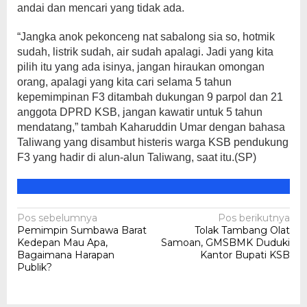
andai dan mencari yang tidak ada.
“Jangka anok pekonceng nat sabalong sia so, hotmik
sudah, listrik sudah, air sudah apalagi. Jadi yang kita
pilih itu yang ada isinya, jangan hiraukan omongan
orang, apalagi yang kita cari selama 5 tahun
kepemimpinan F3 ditambah dukungan 9 parpol dan 21
anggota DPRD KSB, jangan kawatir untuk 5 tahun
mendatang,” tambah Kaharuddin Umar dengan bahasa
Taliwang yang disambut histeris warga KSB pendukung
F3 yang hadir di alun-alun Taliwang, saat itu.(SP)
Navigasi
Pos sebelumnya
Pos berikutnya
Pemimpin Sumbawa Barat
Tolak Tambang Olat
pos
Kedepan Mau Apa,
Samoan, GMSBMK Duduki
Bagaimana Harapan
Kantor Bupati KSB
Publik?