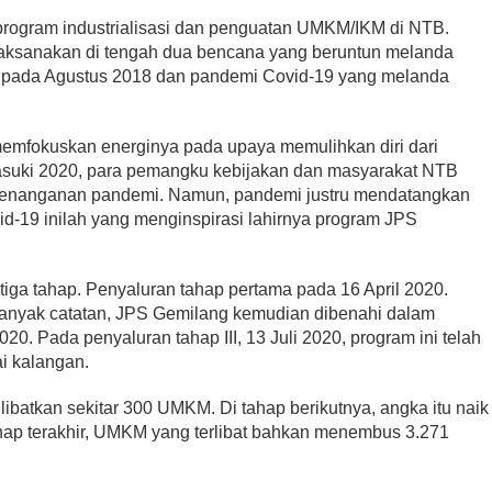
program industrialisasi dan penguatan UMKM/IKM di NTB.
ilaksanakan di tengah dua bencana yang beruntun melanda
 pada Agustus 2018 dan pandemi Covid-19 yang melanda
Legislator PDIP KSB
ri Kartini,
Mengucapkan Selamat Tahun
ampaikan Pesan
Baru Islam 1 Muharram 1448 H
mfokuskan energinya pada upaya memulihkan diri dari
Di HEADLINE, Iklan, KSB, Politik, SOSOK
|
Juni 
uki 2020, para pemangku kebijakan dan masyarakat NTB
litik, SOSOK
|
April 21, 2026
2026
 penanganan pandemi. Namun, pandemi justru mendatangkan
d-19 inilah yang menginspirasi lahirnya program JPS
iga tahap. Penyaluran tahap pertama pada 16 April 2020.
anyak catatan, JPS Gemilang kemudian dibenahi dalam
20. Pada penyaluran tahap III, 13 Juli 2020, program ini telah
i kalangan.
atkan sekitar 300 UMKM. Di tahap berikutnya, angka itu naik
ap terakhir, UMKM yang terlibat bahkan menembus 3.271