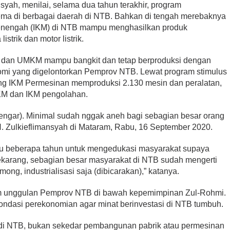
syah, menilai, selama dua tahun terakhir, program
gema di berbagai daerah di NTB. Bahkan di tengah merebaknya
Menengah (IKM) di NTB mampu menghasilkan produk
istrik dan motor listrik.
M dan UMKM mampu bangkit dan tetap berproduksi dengan
mi yang digelontorkan Pemprov NTB. Lewat program stimulus
 IKM Permesinan memproduksi 2.130 mesin dan peralatan,
KM dan IKM pengolahan.
rdengar). Minimal sudah nggak aneh bagi sebagian besar orang
H. Zulkieflimansyah di Mataram, Rabu, 16 September 2020.
u beberapa tahun untuk mengedukasi masyarakat supaya
 Sekarang, sebagian besar masyarakat di NTB sudah mengerti
mong, industrialisasi saja (dibicarakan),” katanya.
ram unggulan Pemprov NTB di bawah kepemimpinan Zul-Rohmi.
 fondasi perekonomian agar minat berinvestasi di NTB tumbuh.
i di NTB, bukan sekedar pembangunan pabrik atau permesinan