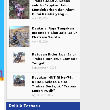
Trabas JAS#2, Kebas
seloto Janjikan Jalur
Mendebarkan dan Alam
Bumi Paleba yang …
April 16, 2024
Dzakir si Raja Tanjakan
Indonesia Siap Jajal Jalur
Ekstrem Seloto
April 15, 2024
Ratusan Rider Jajal Jalur
Trabas Bonjeruk Lombok
Tengah
September 4, 2023
Rayakan HUT RI ke-78,
KEBAS Seloto Gelar
Trabas Bertajuk “Trabas
Merah Putih”
Agustus 17, 2023
Politik Terbaru