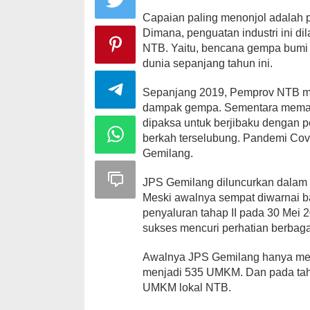
Capaian paling menonjol adalah 
Dimana, penguatan industri ini d
NTB. Yaitu, bencana gempa bumi
dunia sepanjang tahun ini.
Peringatan Ha
Nurjannah S
Sepanjang 2019, Pemprov NTB me
Sarat Makna
dampak gempa. Sementara memas
Di HEADLINE, KSB, Po
dipaksa untuk berjibaku dengan
berkah terselubung. Pandemi Covi
Gemilang.
JPS Gemilang diluncurkan dalam t
Meski awalnya sempat diwarnai b
penyaluran tahap II pada 30 Mei 20
sukses mencuri perhatian berbaga
Awalnya JPS Gemilang hanya melib
menjadi 535 UMKM. Dan pada tah
UMKM lokal NTB.