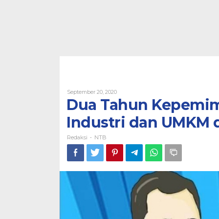
Oleh
September 20, 2020
Redaksi
Dua Tahun Kepemim
Industri dan UMKM 
Redaksi
NTB
-