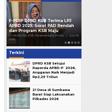
F-PDIP DPRD KSB Terima LPJ
Peran Partai 
APBD 2025, Sorot PAD Rendah
Mendorong Pa
dan Program KSB Maju
Generasi Mu
16,
Di HEADLINE, KSB, Parlementaria, Politik
|
Juni 10,
Di HEADLINE, Opini, 
2026
Sumbawa
|
Juni 4
Terkini
DPRD KSB Setujui
Raperda APBD-P 2026,
Anggaran Naik Menjadi
Rp2,29 Triliun
21 Desa di Sumbawa
Barat Siap Laksanakan
Pilkades 2026