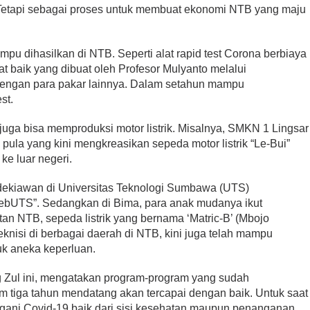
Tetapi sebagai proses untuk membuat ekonomi NTB yang maju
mpu dihasilkan di NTB. Seperti alat rapid test Corona berbiaya
t baik yang dibuat oleh Profesor Mulyanto melalui
dengan para pakar lainnya. Dalam setahun mampu
st.
uga bisa memproduksi motor listrik. Misalnya, SMKN 1 Lingsar
a pula yang kini mengkreasikan sepeda motor listrik “Le-Bui”
e luar negeri.
ekiawan di Universitas Teknologi Sumbawa (UTS)
ebUTS”. Sedangkan di Bima, para anak mudanya ikut
an NTB, sepeda listrik yang bernama ‘Matric-B’ (Mbojo
a teknisi di berbagai daerah di NTB, kini juga telah mampu
k aneka keperluan.
 Zul ini, mengatakan program-program yang sudah
tiga tahun mendatang akan tercapai dengan baik. Untuk saat
gani Covid-19 baik dari sisi kesehatan maupun penanganan