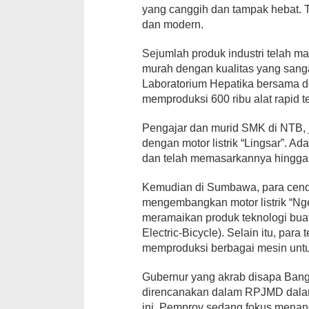
yang canggih dan tampak hebat. 
dan modern.
Sejumlah produk industri telah ma
murah dengan kualitas yang sanga
Laboratorium Hepatika bersama 
memproduksi 600 ribu alat rapid te
Pengajar dan murid SMK di NTB, j
dengan motor listrik “Lingsar”. Ad
dan telah memasarkannya hingga k
Kemudian di Sumbawa, para cend
mengembangkan motor listrik “Ng
meramaikan produk teknologi buat
Electric-Bicycle). Selain itu, par
memproduksi berbagai mesin untu
Gubernur yang akrab disapa Bang
direncanakan dalam RPJMD dalam 
ini, Pemprov sedang fokus menan