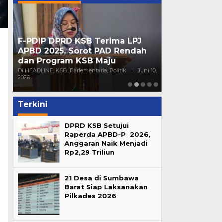
F-PDIP DPRD KSB Terima LPJ
Peran Partai 
APBD 2025, Sorot PAD Rendah
Mendorong Pa
dan Program KSB Maju
Generasi Mu
16,
Di HEADLINE, KSB, Parlementaria, Politik
|
Juni 10,
Di HEADLINE, Opini, 
2026
Sumbawa
|
Juni 4
Terkini
DPRD KSB Setujui
Raperda APBD-P 2026,
Anggaran Naik Menjadi
Rp2,29 Triliun
21 Desa di Sumbawa
Barat Siap Laksanakan
Pilkades 2026