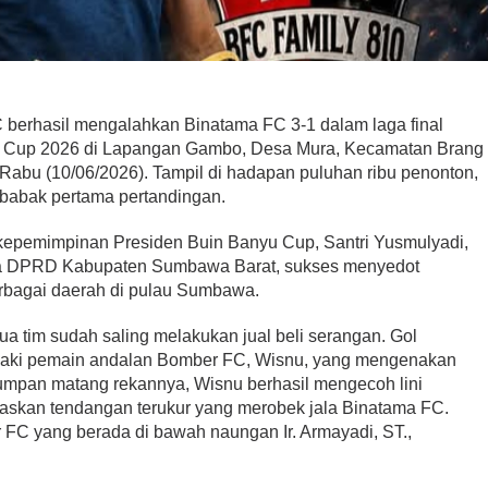
Legislator PDIP KSB
ri Kartini,
Mengucapkan Selamat Tahun
berhasil mengalahkan Binatama FC 3-1 dalam laga final
ampaikan Pesan
Baru Islam 1 Muharram 1448 H
u Cup 2026 di Lapangan Gambo, Desa Mura, Kecamatan Brang
Di HEADLINE, Iklan, KSB, Politik, SOSOK
|
Juni 
litik, SOSOK
|
April 21, 2026
2026
abu (10/06/2026). Tampil di hadapan puluhan ribu penonton,
babak pertama pertandingan.
kepemimpinan Presiden Buin Banyu Cup, Santri Yusmulyadi,
ta DPRD Kabupaten Sumbawa Barat, sukses menyedot
erbagai daerah di pulau Sumbawa.
a tim sudah saling melakukan jual beli serangan. ‎Gol
 kaki pemain andalan Bomber FC, Wisnu, yang mengenakan
umpan matang rekannya, Wisnu berhasil mengecoh lini
skan tendangan terukur yang merobek jala Binatama FC.
 FC yang berada di bawah naungan Ir. Armayadi, ST.,