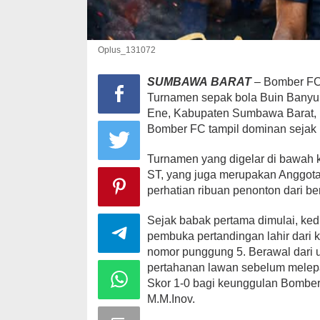
Oplus_131072
Peringatan Ha
SUMBAWA
BARAT
– Bomber FC 
Nurjannah S
Sarat Makna
Turnamen sepak bola Buin Bany
Di HEADLINE, KSB, Po
Ene, Kabupaten Sumbawa Barat, R
Bomber FC tampil dominan sejak 
Turnamen yang digelar di bawah 
ST, yang juga merupakan Anggo
perhatian ribuan penonton dari b
Sejak babak pertama dimulai, kedu
pembuka pertandingan lahir dari
nomor punggung 5. Berawal dari 
pertahanan lawan sebelum melepa
Skor 1-0 bagi keunggulan Bomber
M.M.Inov.