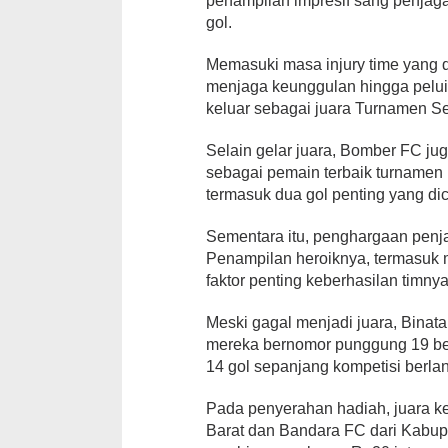
penampilan impresif sang penjag
gol.
Memasuki masa injury time yang 
menjaga keunggulan hingga pelui
keluar sebagai juara Turnamen S
‎Selain gelar juara, Bomber FC j
sebagai pemain terbaik turnamen
termasuk dua gol penting yang dic
Sementara itu, penghargaan penja
Penampilan heroiknya, termasuk m
faktor penting keberhasilan timnya 
Meski gagal menjadi juara, Bina
mereka bernomor punggung 19 berh
14 gol sepanjang kompetisi berla
Pada penyerahan hadiah, juara k
Barat dan Bandara FC dari Kab