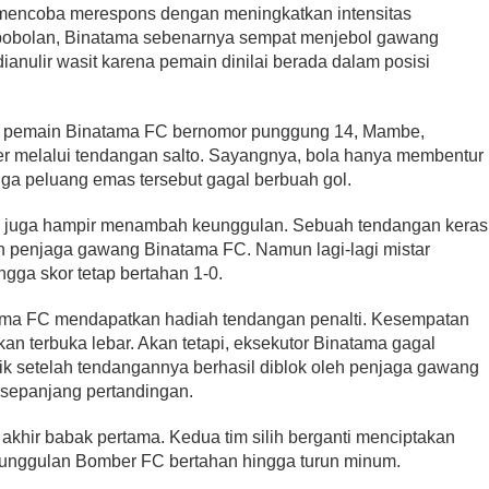
C mencoba merespons dengan meningkatkan intensitas
ebobolan, Binatama sebenarnya sempat menjebol gawang
anulir wasit karena pemain dinilai berada dalam posisi
ka pemain Binatama FC bernomor punggung 14, Mambe,
r melalui tendangan salto. Sayangnya, bola hanya membentur
ga peluang emas tersebut gagal berbuah gol.
C juga hampir menambah keunggulan. Sebuah tendangan keras
n penjaga gawang Binatama FC. Namun lagi-lagi mistar
gga skor tetap bertahan 1-0.
tama FC mendapatkan hadiah tendangan penalti. Kesempatan
 terbuka lebar. Akan tetapi, eksekutor Binatama gagal
k setelah tendangannya berhasil diblok oleh penjaga gawang
sepanjang pertandingan.
 akhir babak pertama. Kedua tim silih berganti menciptakan
eunggulan Bomber FC bertahan hingga turun minum.