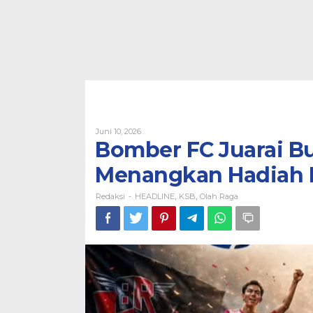
Oleh
Juni 10, 2026
Redaksi
Bomber FC Juarai B
Menangkan Hadiah 
Redaksi
HEADLINE
KSB
Olah Raga
-
,
,