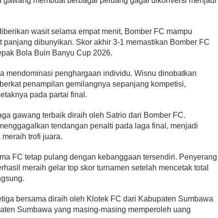
a gawang membuat berbagai peluang gagal dikonversi menjadi
diberikan wasit selama empat menit, Bomber FC mampu
t panjang dibunyikan. Skor akhir 3-1 memastikan Bomber FC
epak Bola Buin Banyu Cup 2026.
uga mendominasi penghargaan individu. Wisnu dinobatkan
 berkat penampilan gemilangnya sepanjang kompetisi,
etaknya pada partai final.
ga gawang terbaik diraih oleh Satrio dari Bomber FC.
enggagalkan tendangan penalti pada laga final, menjadi
meraih trofi juara.
tama FC tetap pulang dengan kebanggaan tersendiri. Penyerang
asil meraih gelar top skor turnamen setelah mencetak total
ngsung.
etiga bersama diraih oleh Klotek FC dari Kabupaten Sumbawa
upaten Sumbawa yang masing-masing memperoleh uang