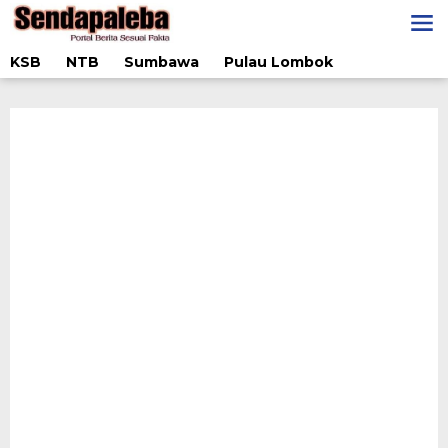
Lewati
ke
konten
KSB
NTB
Sumbawa
Pulau Lombok