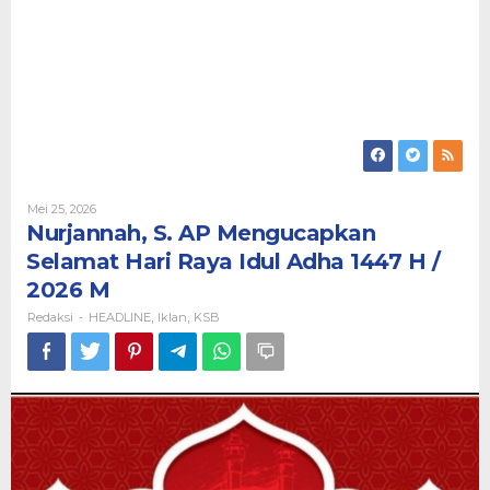
Oleh
Mei 25, 2026
Redaksi
Nurjannah, S. AP Mengucapkan
Selamat Hari Raya Idul Adha 1447 H /
2026 M
Redaksi
HEADLINE
Iklan
KSB
-
,
,