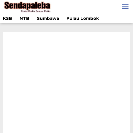
Lewati
ke
konten
KSB
NTB
Sumbawa
Pulau Lombok