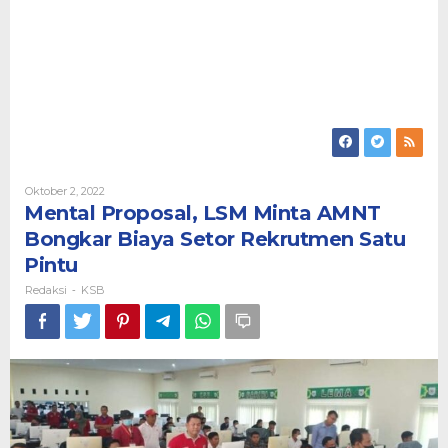
Oleh
Oktober 2, 2022
Redaksi
Mental Proposal, LSM Minta AMNT
Bongkar Biaya Setor Rekrutmen Satu
Pintu
Redaksi
KSB
-