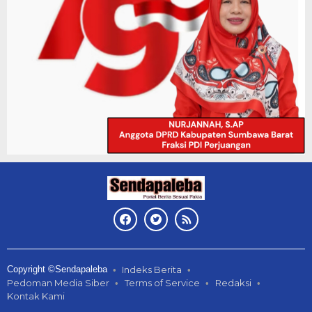
Copyright ©Sendapaleba
Indeks Berita
Pedoman Media Siber
Terms of Service
Redaksi
Kontak Kami