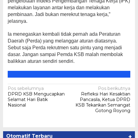
pengelolaan Indeks Pengembangan Tenaga Kerja (IPK)
melakukan layanan antar kerja dan melakukan
pembinaan. Jadi bukan merekrut tenaga kerja,”
jelasnya.
Ia menegaskan kembali tidak pernah ada Peraturan
Daerah (Perda) yang melanggar aturan diatasnya.
Sebut saja Perda rekrutmen satu pintu yang menjadi
dasar. Jangan sampai Pemda KSB malah membolak
balikkan aturan sendiri sendiri.
Navigasi
Pos sebelumnya
Pos berikutnya
DPRD KSB Mengucapkan
Refleksi Hari Kesaktian
pos
Selamat Hari Batik
Pancasila, Ketua DPRD
Nasional
KSB Tekankan Semangat
Gotong Royong
Otomatif Terbaru
+