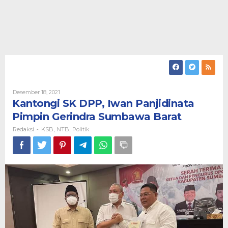
Oleh
Desember 18, 2021
Redaksi
Kantongi SK DPP, Iwan Panjidinata
Pimpin Gerindra Sumbawa Barat
Redaksi
KSB
NTB
Politik
-
,
,