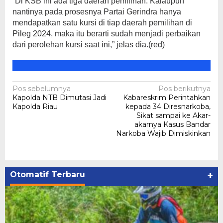
“Di KSB ini ada tiga daerah pemilihan. Kalaupun
nantinya pada prosesnya Partai Gerindra hanya
mendapatkan satu kursi di tiap daerah pemilihan di
Pileg 2024, maka itu berarti sudah menjadi perbaikan
dari perolehan kursi saat ini,” jelas dia.(red)
Navigasi
Pos sebelumnya
Pos berikutnya
Kapolda NTB Dimutasi Jadi
Kabareskrim Perintahkan
pos
Kapolda Riau
kepada 34 Diresnarkoba,
Sikat sampai ke Akar-
akarnya Kasus Bandar
Narkoba Wajib Dimiskinkan
Otomatif Terbaru
+