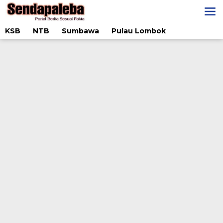
Lewati
ke
konten
KSB
NTB
Sumbawa
Pulau Lombok