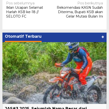
Navigasi
Pos sebelumnya
Pos berikutnya
Iklan Ucapan Selamat
Rekomendasi KASN Sudah
pos
Harlah KSB ke-18 //
Diterima, Bupati KSB akan
SELOTO FC
Gelar Mutasi Bulan Ini
Otomatif Terbaru
+
JAS#3 2025, Sejumlah Nama Besar dari