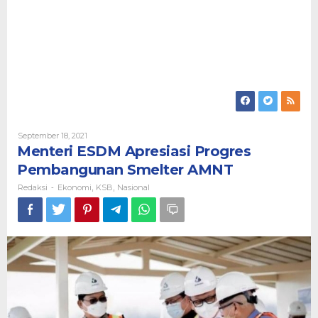
Oleh
September 18, 2021
Redaksi
Menteri ESDM Apresiasi Progres
Pembangunan Smelter AMNT
Redaksi
Ekonomi
KSB
Nasional
-
,
,