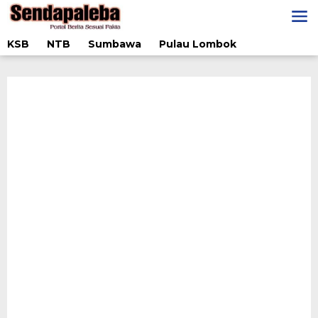
Lewati
ke
konten
KSB
NTB
Sumbawa
Pulau Lombok