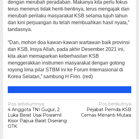
dengan merubah peradaban. Makanya kita perlu fokus
terus menerus tidak henti-hentinya, terus mengajak dan
merubah perilaku masyarakat KSB selama tujuh tahun
dan kini perjuangan itu telah membuahkan hasil nyata,”
tandasnya.
“Dan, mohon doa kawan-kawan wartawan baik provinsi
dan KSB, Insya Allah, pada akhir Desember 2021 ini,
kita akan memaparkan keberhasilan KSB
menggerakkan instrumen masyarakat dengan gotong
royong lima pilar STBM ini ke Forum Internasional di
Korea Selatan,” sambung H Firin. (red)
Navigasi
Pos sebelumnya
Pos berikutnya
4 Anggota TNI Gugur, 2
Pejabat Pemda KSB
pos
Luka Berat Usai Posramil
Cemas Menanti Mutasi
Kisor Papua Barat Diserang
OTK