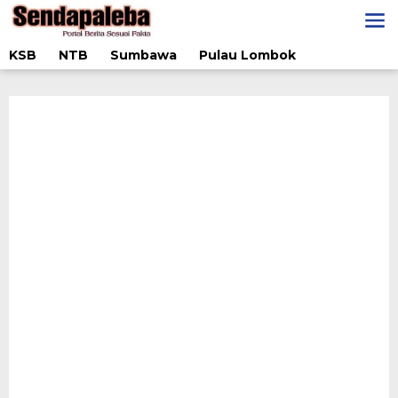
Lewati
ke
konten
KSB
NTB
Sumbawa
Pulau Lombok