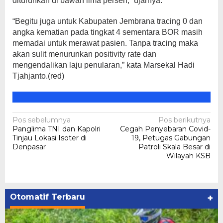
diturunkan di bawah lima persen,” ujarnya.
“Begitu juga untuk Kabupaten Jembrana tracing 0 dan
angka kematian pada tingkat 4 sementara BOR masih
memadai untuk merawat pasien. Tanpa tracing maka
akan sulit menurunkan positivity rate dan
mengendalikan laju penularan,” kata Marsekal Hadi
Tjahjanto.(red)
Navigasi
Pos sebelumnya
Pos berikutnya
Panglima TNI dan Kapolri
Cegah Penyebaran Covid-
pos
Tinjau Lokasi Isoter di
19, Petugas Gabungan
Denpasar
Patroli Skala Besar di
Wilayah KSB
Otomatif Terbaru
+