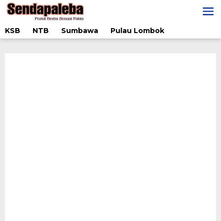
Lewati
ke
konten
KSB
NTB
Sumbawa
Pulau Lombok