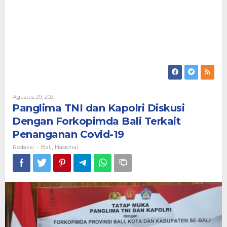
Oleh
Agustus 29, 2021
Redaksi
Panglima TNI dan Kapolri Diskusi
Dengan Forkopimda Bali Terkait
Penanganan Covid-19
Redaksi
Bali
Nasional
-
,