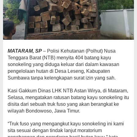
MATARAM, SP
– Polisi Kehutanan (Polhut) Nusa
Tenggara Barat (NTB) menyita 404 batang kayu
sonokeling yang diduga keluar dari dalam kawasan
pengelolaan hutan di Desa Leseng, Kabupaten
Sumbawa tanpa kelengkapan surat izin yang sah.
Kasi Gakkum Dinas LHK NTB Astan Wirya, di Mataram,
Selasa, mengatakan ratusan batang kayu sonokeling itu
disita dari sebuah truk fuso yang akan berangkat ke
wilayah Bondowoso, Jawa Timur.
“Truk fuso yang mengangkut kayu sonokeling ini kami
sita sesuai dengan tindak lanjut moratorium