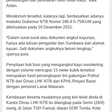
penebangan dan peredaran hasil hutan kayu,” kata
Astan.
Moratorium tersebut, katanya lagi, berdasarkan adanya
Instruksi Gubernur NTB Nomor 188.4-5-75/KUM yang
dikeluarkan pada 18 Desember 2021.
“Dalam surat-surat atau dokumen angkut kayunya,
hanya ada tulisan pengantar dari Sumbawa dan alamat
tujuan. Jadi dokumen angkutnya belum lengkap,”
ujarnya pula.
Penyitaan truk fuso yang mengangkut kayu sonokeling
dengan volume mencapai 15 meter kubik tersebut
merupakan hasil penangkapan tim gabungan Polhut
NTB dari Dinas LHK NTB dan KPHL Rinjani Barat
dengan personel Lanal Mataram.
Kendaraan beserta muatannya yang kini telah disita di
Kantor Dinas LHK NTB itu ditangkap pada Senin (26/4)
siang, di Jalan TGH Faesal, depan GOR Turida, Kota