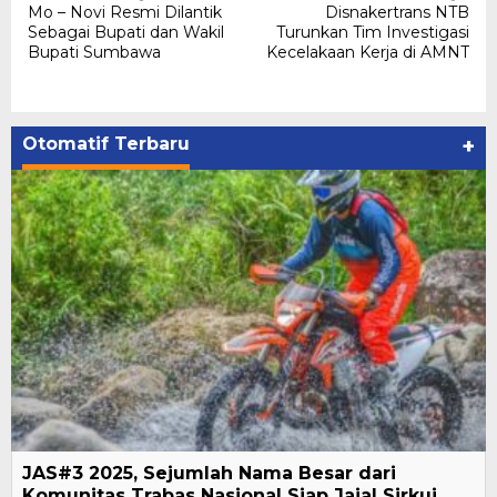
Mo – Novi Resmi Dilantik
Disnakertrans NTB
pos
Sebagai Bupati dan Wakil
Turunkan Tim Investigasi
Bupati Sumbawa
Kecelakaan Kerja di AMNT
Otomatif Terbaru
+
JAS#3 2025, Sejumlah Nama Besar dari
Komunitas Trabas Nasional Siap Jajal Sirkui…