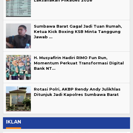
Laksanakan Pilkades 2026
Sumbawa Barat Gagal Jadi Tuan Rumah,
Ketua Kick Boxing KSB Minta Tanggung
Jawab …
H. Musyafirin Hadiri RIMO Fun Run,
Momentum Perkuat Transformasi Digital
Bank NT…
Rotasi Polri, AKBP Rendy Andy Julikhlas
Ditunjuk Jadi Kapolres Sumbawa Barat
IKLAN