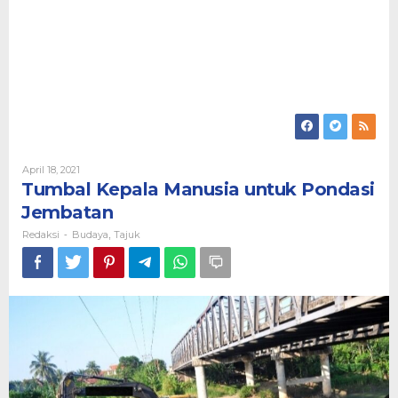
Oleh
April 18, 2021
Redaksi
Tumbal Kepala Manusia untuk Pondasi
Jembatan
Redaksi
Budaya
Tajuk
-
,