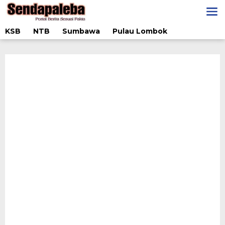
Lewati
ke
konten
KSB
NTB
Sumbawa
Pulau Lombok