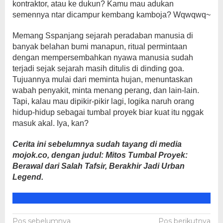
kontraktor, atau ke dukun? Kamu mau adukan
semennya ntar dicampur kembang kamboja? Wqwqwq~
Memang Sspanjang sejarah peradaban manusia di
banyak belahan bumi manapun, ritual permintaan
dengan mempersembahkan nyawa manusia sudah
terjadi sejak sejarah masih ditulis di dinding goa.
Tujuannya mulai dari meminta hujan, menuntaskan
wabah penyakit, minta menang perang, dan lain-lain.
Tapi, kalau mau dipikir-pikir lagi, logika naruh orang
hidup-hidup sebagai tumbal proyek biar kuat itu nggak
masuk akal. Iya, kan?
Cerita ini sebelumnya sudah tayang di media
mojok.co, dengan judul: Mitos Tumbal Proyek:
Berawal dari Salah Tafsir, Berakhir Jadi Urban
Legend.
Navigasi
Pos sebelumnya
Pos berikutnya