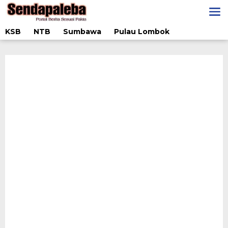
Lewati
ke
konten
KSB
NTB
Sumbawa
Pulau Lombok