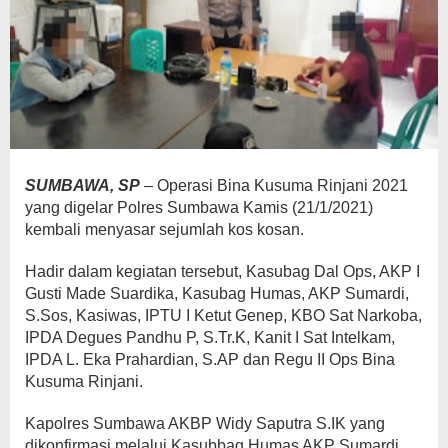
SUMBAWA, SP
– Operasi Bina Kusuma Rinjani 2021
yang digelar Polres Sumbawa Kamis (21/1/2021)
kembali menyasar sejumlah kos kosan.
Hadir dalam kegiatan tersebut, Kasubag Dal Ops, AKP I
Gusti Made Suardika, Kasubag Humas, AKP Sumardi,
S.Sos, Kasiwas, IPTU I Ketut Genep, KBO Sat Narkoba,
IPDA Degues Pandhu P, S.Tr.K, Kanit I Sat Intelkam,
IPDA L. Eka Prahardian, S.AP dan Regu II Ops Bina
Kusuma Rinjani.
Kapolres Sumbawa AKBP Widy Saputra S.IK yang
dikonfirmasi melalui Kasubbag Humas AKP Sumardi