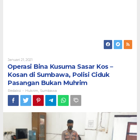
Oleh
Januari 21, 2021
Redaksi
Operasi Bina Kusuma Sasar Kos –
Kosan di Sumbawa, Polisi Ciduk
Pasangan Bukan Muhrim
Redaksi
Hukrim
Sumbawa
-
,