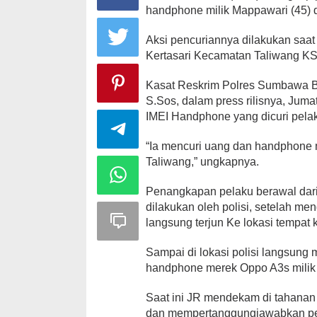
handphone milik Mappawari (45) da
Aksi pencuriannya dilakukan saat
Kertasari Kecamatan Taliwang KSB,
Peringatan Ha
Nurjannah S
Kasat Reskrim Polres Sumbawa Ba
Sarat Makna
S.Sos, dalam press rilisnya, Jum
Di HEADLINE, KSB, Po
IMEI Handphone yang dicuri pela
“Ia mencuri uang dan handphone m
Taliwang,” ungkapnya.
Penangkapan pelaku berawal da
dilakukan oleh polisi, setelah me
langsung terjun Ke lokasi tempat
Sampai di lokasi polisi langsung
handphone merek Oppo A3s milik 
Saat ini JR mendekam di tahanan P
dan mempertanggungjawabkan pe