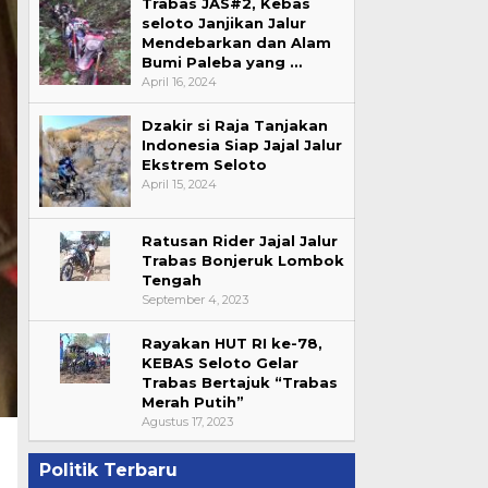
Trabas JAS#2, Kebas
seloto Janjikan Jalur
Mendebarkan dan Alam
Bumi Paleba yang …
April 16, 2024
Dzakir si Raja Tanjakan
Indonesia Siap Jajal Jalur
Ekstrem Seloto
April 15, 2024
Ratusan Rider Jajal Jalur
Trabas Bonjeruk Lombok
Tengah
September 4, 2023
Rayakan HUT RI ke-78,
KEBAS Seloto Gelar
Trabas Bertajuk “Trabas
Merah Putih”
Agustus 17, 2023
Politik Terbaru