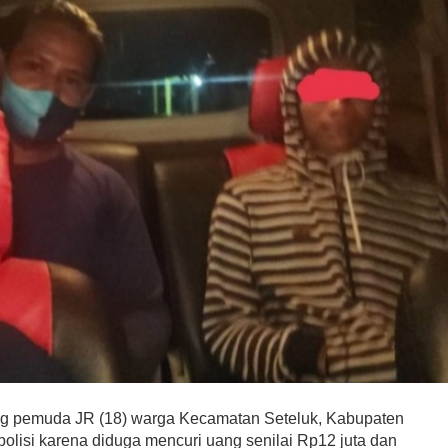
g pemuda JR (18) warga Kecamatan Seteluk, Kabupaten
lisi karena diduga mencuri uang senilai Rp12 juta dan