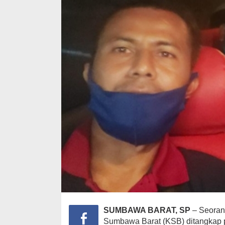
SUMBAWA BARAT, SP
– Seoran
Sumbawa Barat (KSB) ditangkap po