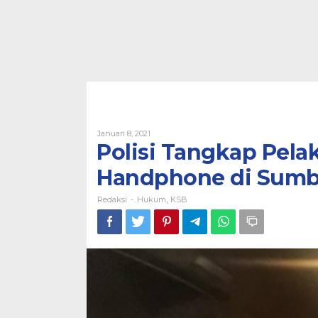
Oleh
Januari 8, 2021
Redaksi
Polisi Tangkap Pel
Handphone di Sumb
Redaksi
Hukum
KSB
-
,