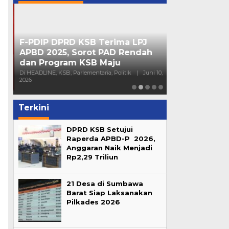
F-PDIP DPRD KSB Terima LPJ
Peran Partai 
APBD 2025, Sorot PAD Rendah
Mendorong Pa
dan Program KSB Maju
Generasi Mu
16,
Di HEADLINE, KSB, Parlementaria, Politik
|
Juni 10,
Di HEADLINE, Opini, 
2026
Sumbawa
|
Juni 4
Terkini
DPRD KSB Setujui
Raperda APBD-P 2026,
Anggaran Naik Menjadi
Rp2,29 Triliun
21 Desa di Sumbawa
Barat Siap Laksanakan
Pilkades 2026