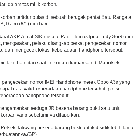
ri dalam tas milik korban.
 korban tertidur pulas di sebuah berugak pantai Batu Rangala
 Rabu (6/1) dini hari.
Legislator PDIP KSB
ri Kartini,
Mengucapkan Selamat Tahun
ampaikan Pesan
rat AKP Afrijal SIK melalui Paur Humas Ipda Eddy Soebandi
Baru Islam 1 Muharram 1448 H
at, mengatakan, pelaku ditangkap berkat pengecekan nomor
Di HEADLINE, Iklan, KSB, Politik, SOSOK
|
Juni 
litik, SOSOK
|
April 21, 2026
2026
ku dan mengecek lokasi keberadaan handphone tersebut.
ilik korban, dan saat ini sudah diamankan di Mapolsek
ri pengecekan nomor IMEI Handphone merek Oppo A3s yang
ndapat data valid keberadaan handphone tersebut, polisi
 keberadaan handphone tersebut.
 mengamankan terduga JR beserta barang bukti satu unit
korban yang sebelumnya dilaporkan.
olsek Taliwang beserta barang bukti untuk disidik lebih lanjut
rbuatannya.(SP)