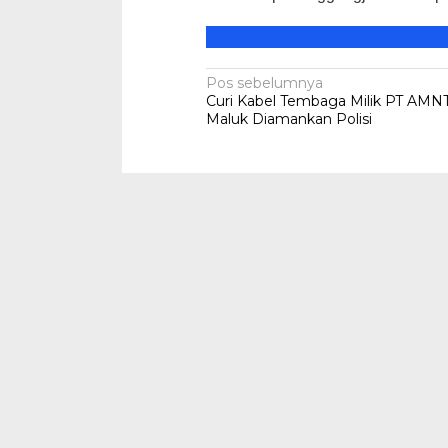
Navigasi
Pos sebelumnya
Curi Kabel Tembaga Milik PT AMNT
pos
Maluk Diamankan Polisi