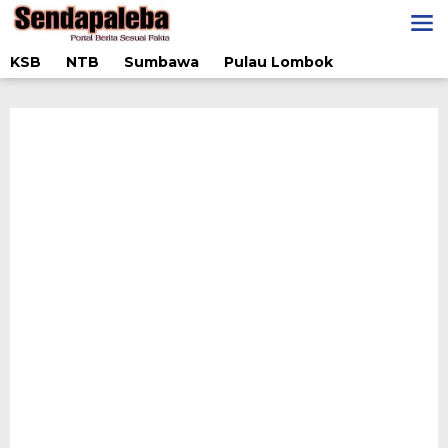
Lewati
ke
konten
KSB
NTB
Sumbawa
Pulau Lombok