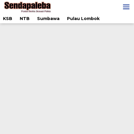
Lewati
ke
konten
KSB
NTB
Sumbawa
Pulau Lombok