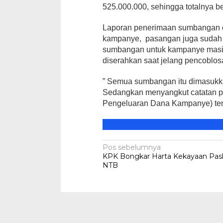
525.000.000, sehingga totalnya b
Laporan penerimaan sumbangan d
kampanye, pasangan juga sudah
Peringatan Ha
sumbangan untuk kampanye masih
Nurjannah S
diserahkan saat jelang pencoblos
Sarat Makna
Di HEADLINE, KSB, Po
” Semua sumbangan itu dimasukka
Sedangkan menyangkut catatan p
Pengeluaran Dana Kampanye) tera
Navigasi
Pos sebelumnya
KPK Bongkar Harta Kekayaan Pasl
pos
NTB