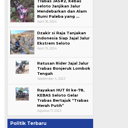
Trabas JAS#2, Kebas
seloto Janjikan Jalur
Mendebarkan dan Alam
Bumi Paleba yang …
April 16, 2024
Dzakir si Raja Tanjakan
Indonesia Siap Jajal Jalur
Ekstrem Seloto
April 15, 2024
Ratusan Rider Jajal Jalur
Trabas Bonjeruk Lombok
Tengah
September 4, 2023
Rayakan HUT RI ke-78,
KEBAS Seloto Gelar
Trabas Bertajuk “Trabas
Merah Putih”
Agustus 17, 2023
Politik Terbaru