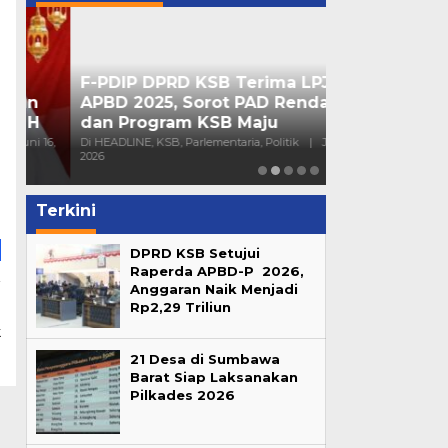
l
F-PDIP DPRD KSB Terima LPJ
Peran Partai 
APBD 2025, Sorot PAD Rendah
Mendorong Pa
dan Program KSB Maju
Generasi Mu
16,
Di HEADLINE, KSB, Parlementaria, Politik
|
Juni 10,
Di HEADLINE, Opini, 
2026
Sumbawa
|
Juni 4
Terkini
DPRD KSB Setujui
Raperda APBD-P 2026,
Anggaran Naik Menjadi
a
Rp2,29 Triliun
i
k
21 Desa di Sumbawa
Barat Siap Laksanakan
Pilkades 2026