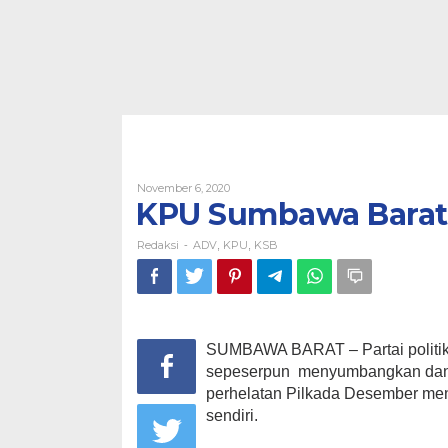
Oleh
November 6, 2020
Redaksi
KPU Sumbawa Barat 
Redaksi
ADV
KPU
KSB
-
,
,
SUMBAWA BARAT – Partai politik 
sepeserpun menyumbangkan dan
perhelatan Pilkada Desember me
sendiri.