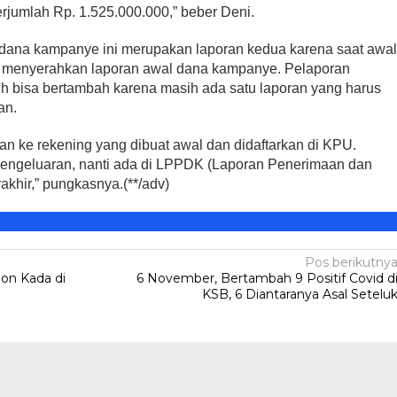
erjumlah Rp. 1.525.000.000,” beber Deni.
ana kampanye ini merupakan laporan kedua karena saat awa
 menyerahkan laporan awal dana kampanye. Pelaporan
Legislator PDIP KSB
ri Kartini,
 bisa bertambah karena masih ada satu laporan yang harus
Mengucapkan Selamat Tahun
ampaikan Pesan
an.
Baru Islam 1 Muharram 1448 H
Di HEADLINE, Iklan, KSB, Politik, SOSOK
|
Juni 
litik, SOSOK
|
April 21, 2026
2026
n ke rekening yang dibuat awal dan didaftarkan di KPU.
engeluaran, nanti ada di LPPDK (Laporan Penerimaan dan
khir,” pungkasnya.(**/adv)
Pos berikutny
on Kada di
6 November, Bertambah 9 Positif Covid d
KSB, 6 Diantaranya Asal Setelu