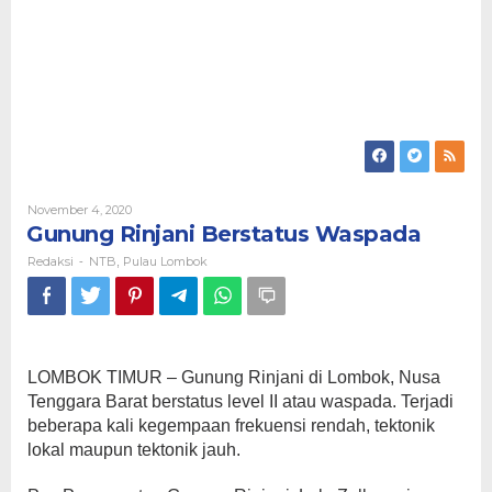
Oleh
November 4, 2020
Redaksi
Gunung Rinjani Berstatus Waspada
Redaksi
NTB
Pulau Lombok
-
,
LOMBOK TIMUR – Gunung Rinjani di Lombok, Nusa
Tenggara Barat berstatus level II atau waspada. Terjadi
beberapa kali kegempaan frekuensi rendah, tektonik
lokal maupun tektonik jauh.