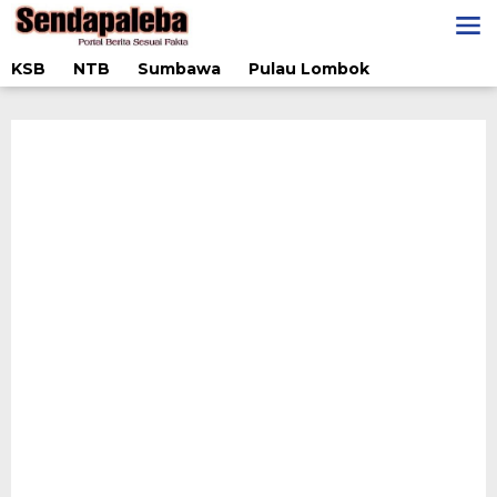
Lewati
ke
konten
KSB
NTB
Sumbawa
Pulau Lombok