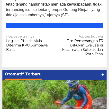
tetap tenang namun tetap menjaga kewaspadaan, tidak
terpancing isu-isu tentang erupsi Gunung Rinjani yang
tidak jelas sumbernya,” ujarnya.(SP)
Navigasi
Pos sebelumnya
Pos berikutnya
Logistik Pilkada Mulai
Tim Pemenangan F3
pos
Diterima KPU Sumbawa
Lakukan Evaluasi di
Barat
Kecamatan Seteluk dan
Poto Tano
Otomatif Terbaru
+