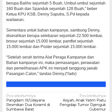
berupa Baliho sejumlah 5 Buah, Umbul-umbul sejumlah
160 Buah dan Spanduk sejumlah 128 Buah,” beber
Ketua KPU KSB, Denny Saputra, S.Pd kepada
wartawan.
Sementara untuk bahan kampanye, sambung Denny,
diserahkan berupa selebaran sejumlah 22.500 lembar,
brosur sejumlah 15.000 lembar, pamflet sejumlah
15.000 lembar dan Poster sejumlah 15.000 lembar.
“Setelah serah terima Alat Peraga Kampanye dan
Bahan kampanye ini, maka pemasangan, perawatan
dan pemeliharaan APK ini menjadi tanggung jawab
Pasangan Calon,” tandas Denny.(*/adv)
Navigasi
Pos sebelumnya
Pos berikutnya
Pangdam IX/Udayana
Aisyah, Anak Yatim Piatu
pos
Resmikan Dua Koramil di
Pengidap Tumor Dijenguk
Sumbawa Barat
Gubernur