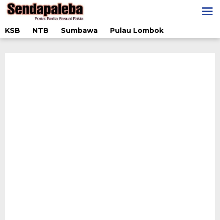
Lewati
ke
konten
KSB
NTB
Sumbawa
Pulau Lombok