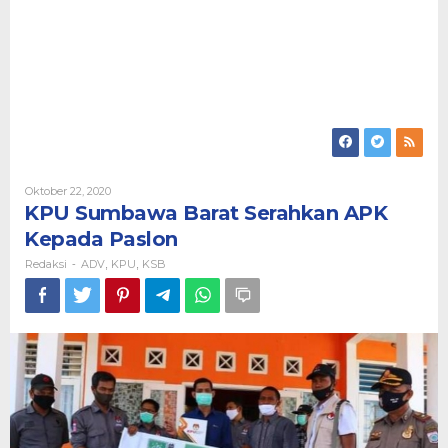
Oleh
Oktober 22, 2020
Redaksi
KPU Sumbawa Barat Serahkan APK
Kepada Paslon
Redaksi
ADV
KPU
KSB
-
,
,