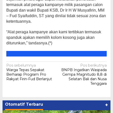
termasuk alat peraga kampanye milik pasangan calon
Bupati dan wakil Bupati KSB, Dr Ir H W Musyafirin, MM
– Fud Syaifuddin, ST yang dinilai tidak sesuai zona dan
ketentuannya.
“Alat peraga kampanye akan kami tertibkan termasuk
spanduk ajakan memilih kolom kosong juga akan
diturunkan,” tandasnya.(*)
Navigasi
Pos sebelumnya
Pos berikutnya
Warga Tepas Sepakat
BNPB Ingatkan Waspada
pos
Berharap Program Pro
Gempa Magnitudo 8,8 di
Rakyat Firin-Fud Berlanjut
Selatan Bali dan Nusa
Tenggara
Otomatif Terbaru
+