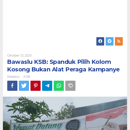
Oleh
Oktober 13, 2020
Redaksi
Bawaslu KSB: Spanduk Pilih Kolom
Kosong Bukan Alat Peraga Kampanye
Redaksi
KSB
-