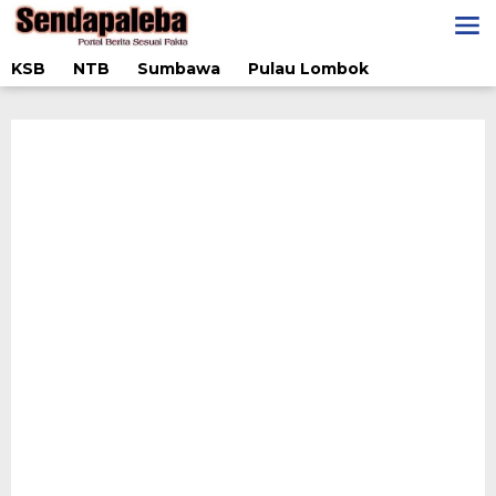
Lewati
ke
konten
KSB
NTB
Sumbawa
Pulau Lombok