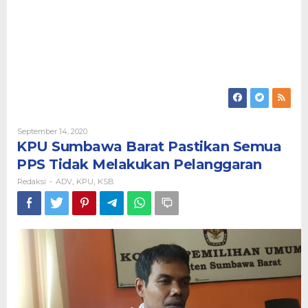
Oleh
September 14, 2020
Redaksi
KPU Sumbawa Barat Pastikan Semua
PPS Tidak Melakukan Pelanggaran
Redaksi
ADV
KPU
KSB
-
,
,