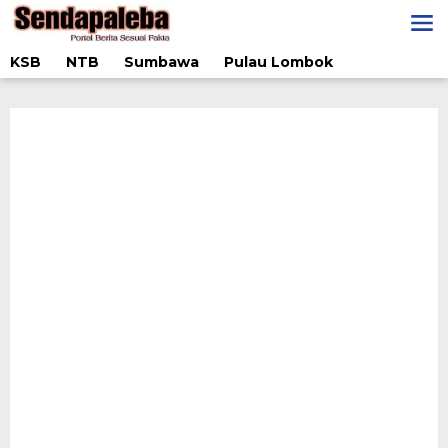
Lewati
ke
konten
KSB
NTB
Sumbawa
Pulau Lombok