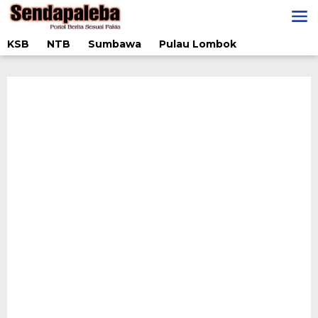
Lewati
ke
konten
KSB
NTB
Sumbawa
Pulau Lombok