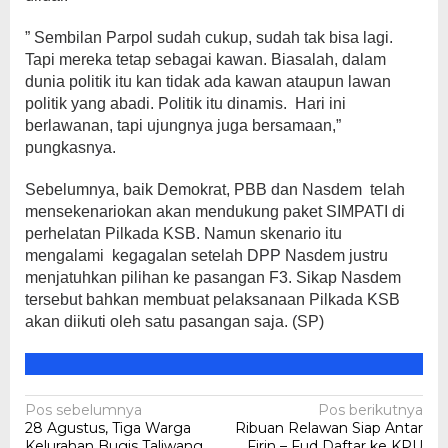
” Sembilan Parpol sudah cukup, sudah tak bisa lagi.
Tapi mereka tetap sebagai kawan. Biasalah, dalam
dunia politik itu kan tidak ada kawan ataupun lawan
politik yang abadi. Politik itu dinamis. Hari ini
berlawanan, tapi ujungnya juga bersamaan,”
pungkasnya.
Sebelumnya, baik Demokrat, PBB dan Nasdem telah
mensekenariokan akan mendukung paket SIMPATI di
perhelatan Pilkada KSB. Namun skenario itu
mengalami kegagalan setelah DPP Nasdem justru
menjatuhkan pilihan ke pasangan F3. Sikap Nasdem
tersebut bahkan membuat pelaksanaan Pilkada KSB
akan diikuti oleh satu pasangan saja. (SP)
Navigasi
Pos sebelumnya
Pos berikutnya
28 Agustus, Tiga Warga
Ribuan Relawan Siap Antar
pos
Kelurahan Bugis Taliwang
Firin – Fud Daftar ke KPU