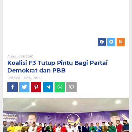
Oleh
Agustus 29, 2020
Redaksi
Koalisi F3 Tutup Pintu Bagi Partai
Demokrat dan PBB
Redaksi
KSB
Politik
-
,