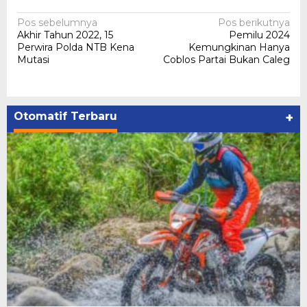
Navigasi
Pos sebelumnya
Pos berikutnya
Akhir Tahun 2022, 15
Pemilu 2024
pos
Perwira Polda NTB Kena
Kemungkinan Hanya
Mutasi
Coblos Partai Bukan Caleg
Otomatif Terbaru
+