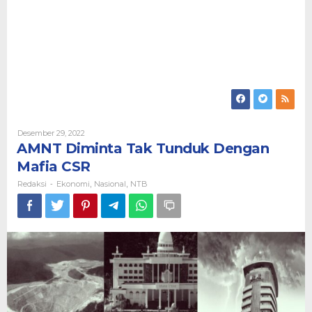
Oleh
Desember 29, 2022
Redaksi
AMNT Diminta Tak Tunduk Dengan
Mafia CSR
Redaksi
Ekonomi
Nasional
NTB
-
,
,