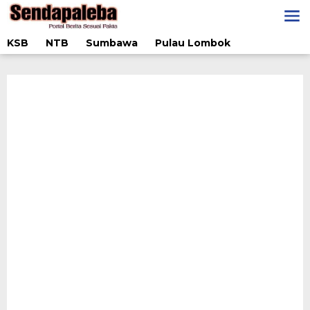
Lewati
ke
konten
KSB
NTB
Sumbawa
Pulau Lombok