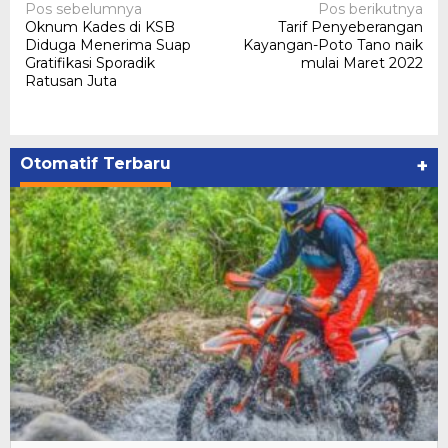
Navigasi
Pos sebelumnya
Pos berikutnya
Oknum Kades di KSB
Tarif Penyeberangan
pos
Diduga Menerima Suap
Kayangan-Poto Tano naik
Gratifikasi Sporadik
mulai Maret 2022
Ratusan Juta
Otomatif Terbaru
+