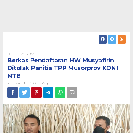
Oleh
Februari 24, 2022
Redaksi
Berkas Pendaftaran HW Musyafirin
Ditolak Panitia TPP Musorprov KONI
NTB
Redaksi
NTB
Olah Raga
-
,