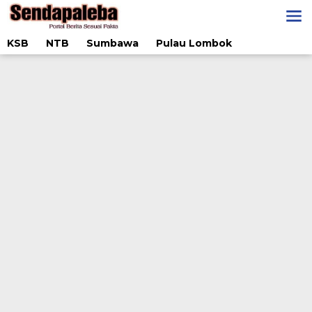
Lewati
ke
konten
KSB
NTB
Sumbawa
Pulau Lombok