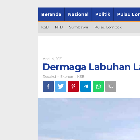
Beranda
Nasional
Politik
Pulau Lo
KSB
NTB
Sumbawa
Pulau Lombok
Oleh
April 4, 2021
Redaksi
Dermaga Labuhan La
Redaksi
Ekonomi
KSB
-
,