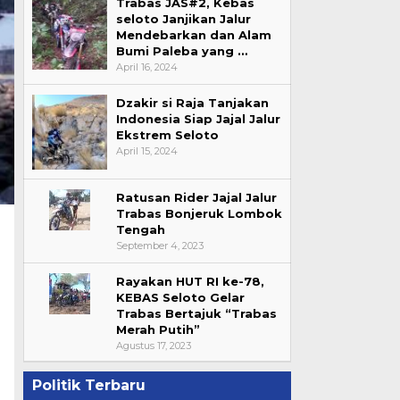
Trabas JAS#2, Kebas
seloto Janjikan Jalur
Mendebarkan dan Alam
Bumi Paleba yang …
April 16, 2024
Dzakir si Raja Tanjakan
Indonesia Siap Jajal Jalur
Ekstrem Seloto
April 15, 2024
Ratusan Rider Jajal Jalur
Trabas Bonjeruk Lombok
Tengah
September 4, 2023
Rayakan HUT RI ke-78,
KEBAS Seloto Gelar
Trabas Bertajuk “Trabas
Merah Putih”
Agustus 17, 2023
Politik Terbaru