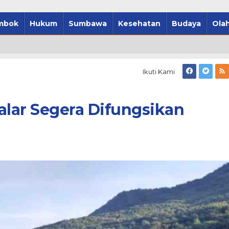
mbok
Hukum
Sumbawa
Kesehatan
Budaya
Olah
Ikuti Kami
lar Segera Difungsikan