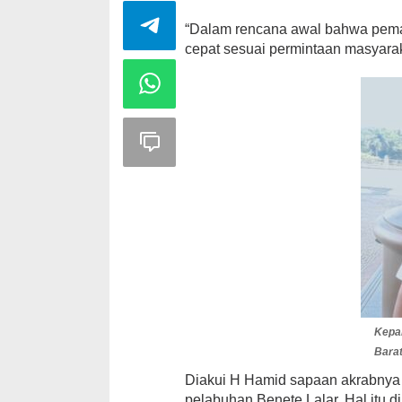
“Dalam rencana awal bahwa pemanf
cepat sesuai permintaan masyar
Peringatan Ha
Nurjannah S
Sarat Makna
Di HEADLINE, KSB, Po
Kepa
Barat
Diakui H Hamid sapaan akrabnya 
pelabuhan Benete Lalar. Hal itu