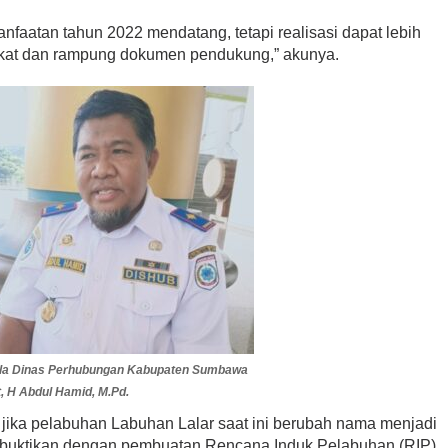
aatan tahun 2022 mendatang, tetapi realisasi dapat lebih
akat dan rampung dokumen pendukung,” akunya.
Legislator PDIP KSB
ri Kartini,
Mengucapkan Selamat Tahun
ampaikan Pesan
Baru Islam 1 Muharram 1448 H
Di HEADLINE, Iklan, KSB, Politik, SOSOK
|
Juni 
litik, SOSOK
|
April 21, 2026
2026
la Dinas Perhubungan Kabupaten Sumbawa
, H Abdul Hamid, M.Pd.
jika pelabuhan Labuhan Lalar saat ini berubah nama menjadi
 dibuktikan dengan pembuatan Rencana Induk Pelabuhan (RIP)