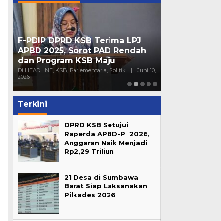
F-PDIP DPRD KSB Terima LPJ
Peran Partai 
APBD 2025, Sorot PAD Rendah
Mendorong Pa
dan Program KSB Maju
Generasi Mu
16,
Di HEADLINE, KSB, Parlementaria, Politik
|
Juni 10,
Di HEADLINE, Opini, 
2026
Sumbawa
|
Juni 4
Terkini
DPRD KSB Setujui
Raperda APBD-P 2026,
Anggaran Naik Menjadi
Rp2,29 Triliun
21 Desa di Sumbawa
Barat Siap Laksanakan
Pilkades 2026